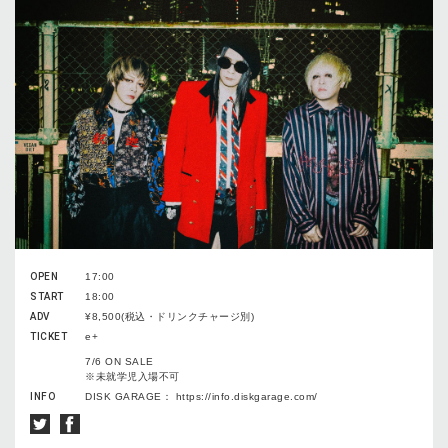
OPEN
17:00
START
18:00
ADV
¥8,500(税込・ドリンクチャージ別)
TICKET
e+
7/6 ON SALE
※未就学児入場不可
INFO
DISK GARAGE： https://info.diskgarage.com/