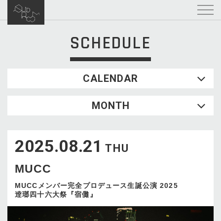
SCHEDULE
CALENDAR
2026.08
MONTH
SUN
MON
TUE
WED
THU
FRI
SAT
1
2025.08.21
2
3
4
5
6
7
8
THU
9
10
11
12
13
14
15
MUCC
16
17
18
19
20
21
22
23
24
25
26
27
28
29
MUCCメンバー完全プロデュース生誕公演 2025
逹瑯四十六大祭『宿儺』
30
31