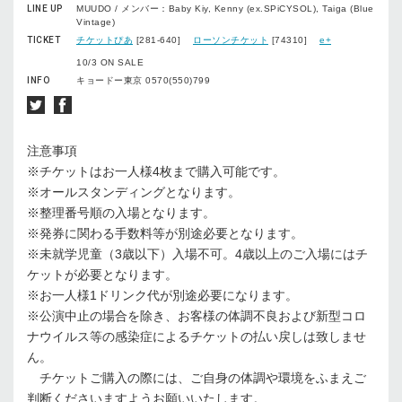
LINE UP
MUUDO / メンバー：Baby Kiy, Kenny (ex.SPiCYSOL), Taiga (Blue
Vintage)
TICKET
チケットぴあ
[281-640]
ローソンチケット
[74310]
e+
10/3 ON SALE
INFO
キョードー東京 0570(550)799
注意事項
※チケットはお⼀⼈様4枚まで購⼊可能です。
※オールスタンディングとなります。
※整理番号順の⼊場となります。
※発券に関わる⼿数料等が別途必要となります。
※未就学児童（3歳以下）⼊場不可。4歳以上のご⼊場にはチ
ケットが必要となります。
※お⼀⼈様1ドリンク代が別途必要になります。
※公演中⽌の場合を除き、お客様の体調不良および新型コロ
ナウイルス等の感染症によるチケットの払い戻しは致しませ
ん。
チケットご購⼊の際には、ご⾃⾝の体調や環境をふまえご
判断くださいますようお願いいたします。