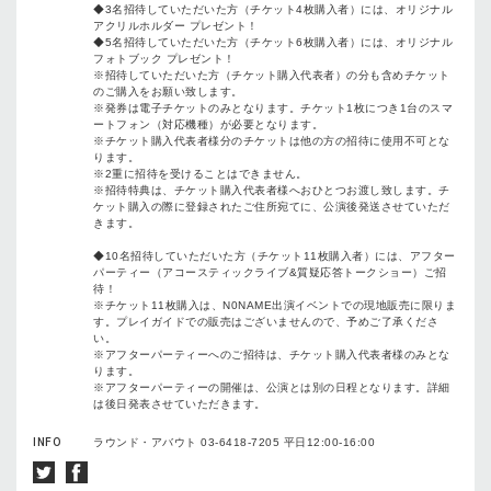
◆3名招待していただいた方（チケット4枚購入者）には、オリジナル
アクリルホルダー プレゼント！
◆5名招待していただいた方（チケット6枚購入者）には、オリジナル
フォトブック プレゼント！
※招待していただいた方（チケット購入代表者）の分も含めチケット
のご購入をお願い致します。
※発券は電子チケットのみとなります。チケット1枚につき1台のスマ
ートフォン（対応機種）が必要となります。
※チケット購入代表者様分のチケットは他の方の招待に使用不可とな
ります。
※2重に招待を受けることはできません。
※招待特典は、チケット購入代表者様へおひとつお渡し致します。チ
ケット購入の際に登録されたご住所宛てに、公演後発送させていただ
きます。
◆10名招待していただいた方（チケット11枚購入者）には、アフター
パーティー（アコースティックライブ&質疑応答トークショー）ご招
待！
※チケット11枚購入は、N0NAME出演イベントでの現地販売に限りま
す。プレイガイドでの販売はございませんので、予めご了承くださ
い。
※アフターパーティーへのご招待は、チケット購入代表者様のみとな
ります。
※アフターパーティーの開催は、公演とは別の日程となります。詳細
は後日発表させていただきます。
INFO
ラウンド・アバウト 03-6418-7205 平日12:00-16:00