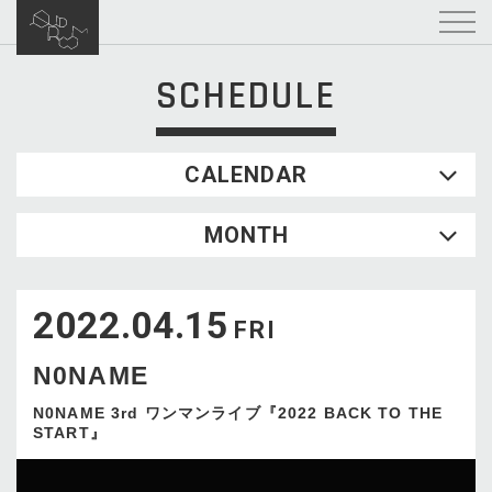
SCHEDULE
CALENDAR
2026.08
MONTH
SUN
MON
TUE
WED
THU
FRI
SAT
1
2022.04.15
2
3
4
5
6
7
8
FRI
9
10
11
12
13
14
15
N0NAME
16
17
18
19
20
21
22
23
24
25
26
27
28
29
N0NAME 3rd ワンマンライブ『2022 BACK TO THE
START』
30
31