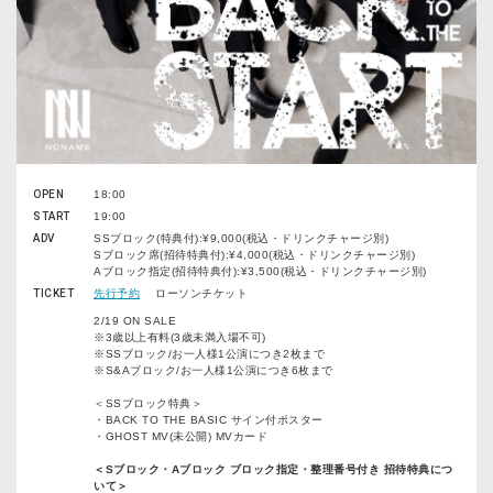
OPEN
18:00
START
19:00
ADV
SSブロック(特典付):¥9,000(税込・ドリンクチャージ別)
Sブロック席(招待特典付):¥4,000(税込・ドリンクチャージ別)
Aブロック指定(招待特典付):¥3,500(税込・ドリンクチャージ別)
TICKET
先行予約
ローソンチケット
2/19 ON SALE
※3歳以上有料(3歳未満入場不可)
※SSブロック/お一人様1公演につき2枚まで
※S&Aブロック/お一人様1公演につき6枚まで
＜SSブロック特典＞
・BACK TO THE BASIC サイン付ポスター
・GHOST MV(未公開) MVカード
＜
S
ブロック・
A
ブロック
ブロック指定・整理番号付き
招待特典につ
いて＞