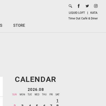
LIQUID LOFT
|
KATA
Time Out Café & Diner
S
STORE
CALENDAR
2026.08
SUN
MON
TUE
WED
THU
FRI
SAT
1