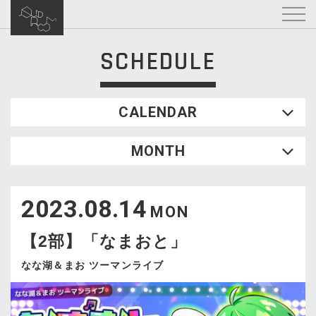
SCHEDULE
CALENDAR
2026.08
MONTH
SUN
MON
TUE
WED
THU
FRI
SAT
1
2023.08.14
2
3
4
5
6
7
8
MON
9
10
11
12
13
14
15
【2部】「なまおと」
16
17
18
19
20
21
22
23
24
25
26
27
28
29
なな湖＆まお ツーマンライブ
30
31