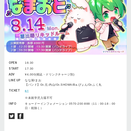
OPEN
16:30
START
17:30
ADV
¥4,000(税込・ドリンクチャージ別)
LINE UP
なな湖/まお
【バンド】Gt.元:内山/Gt.SHOMA/Ba.ぴょん/Dr.ふく丸
TICKET
e+
※未就学児入場不可
INFO
キョードーインフォメーション 0570-200-888（11：00-18：00
日・祝除く）