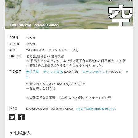
OPEN
18:30
START
19:30
ADV
¥4,000(税込・ドリンクチャージ別)
LINE UP
七尾旅人(独奏) / 君島大空
※ 君島大空さんですが、本公演は電子合奏形態(Gt.西田修大、Ba.新
井和輝)での編成で出演することに変更となりました。
TICKET
先行予約
チケットぴあ
[245770]
ローソンチケット
[70008]
e
+
先着先行：6/8(木) ~ 6/21(水)23:59まで
一般販売：6/24(土)
※未就学児入場不可、小学生以上(6歳以上)チケットが必要
INFO
LIQUIDROOM 03-5464-0800
http://www.liquidroom.net
▼七尾旅人