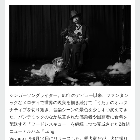
シンガーソングライター。98年のデビュー以来、ファンタジ
ックなメロディで世界の現実を描き続けて「うた」のオルタ
ナティブを切り拓き、音楽シーンの景色を少しずつ変えてき
た。パンデミックのなか放置された感染者や困窮者に食料を
配送する「フードレスキュー」を継続しつつ完成させた2枚組
ニューアルバム『Long
Voyage』を9月14日にリリースした。愛犬家だが、犬に振り