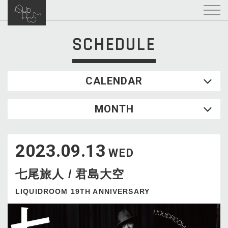
SCHEDULE
CALENDAR
2026.08
MONTH
SUN
MON
TUE
WED
THU
FRI
SAT
1
2023.09.13
2
3
4
5
6
7
8
WED
9
10
11
12
13
14
15
七尾旅人 / 君島大空
16
17
18
19
20
21
22
23
24
25
26
27
28
29
LIQUIDROOM 19TH ANNIVERSARY
30
31