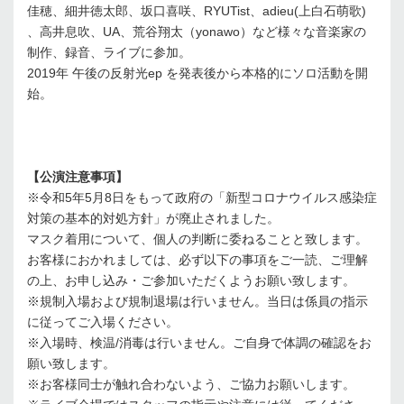
佳穂、細井徳太郎、坂口喜咲、RYUTist、adieu(上白石萌歌)
、高井息吹、UA、荒谷翔太（yonawo）など様々な音楽家の
制作、録音、ライブに参加。
2019年 午後の反射光ep を発表後から本格的にソロ活動を開
始。
【公演注意事項】
※令和5年5月8日をもって政府の「新型コロナウイルス感染症
対策の基本的対処方針」が廃止されました。
マスク着用について、個人の判断に委ねることと致します。
お客様におかれましては、必ず以下の事項をご一読、ご理解
の上、お申し込み・ご参加いただくようお願い致します。
※規制入場および規制退場は行いません。当日は係員の指示
に従ってご入場ください。
※入場時、検温/消毒は行いません。ご自身で体調の確認をお
願い致します。
※お客様同士が触れ合わないよう、ご協力お願いします。