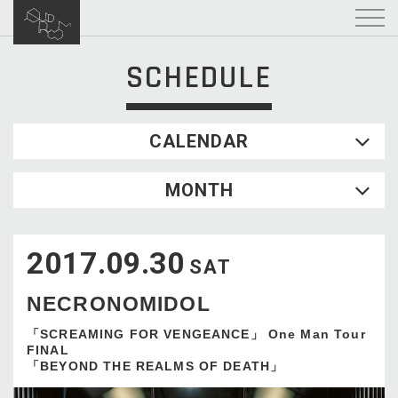
SCHEDULE
CALENDAR
2026.08
MONTH
SUN
MON
TUE
WED
THU
FRI
SAT
1
2017.09.30
2
3
4
5
6
7
8
SAT
9
10
11
12
13
14
15
NECRONOMIDOL
16
17
18
19
20
21
22
23
24
25
26
27
28
29
「SCREAMING FOR VENGEANCE」 One Man Tour
FINAL
30
31
「BEYOND THE REALMS OF DEATH」