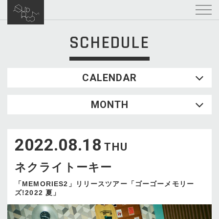
SCHEDULE
CALENDAR
2026.08
MONTH
SUN
MON
TUE
WED
THU
FRI
SAT
1
2022.08.18
2
3
4
5
6
7
8
THU
9
10
11
12
13
14
15
ネクライトーキー
16
17
18
19
20
21
22
23
24
25
26
27
28
29
「MEMORIES2」リリースツアー「ゴーゴーメモリー
ズ!2022 夏」
30
31