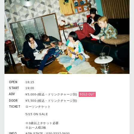
OPEN
18:15
START
19:00
ADV
¥5,000-(税込・ドリンクチャージ別)
SOLD OUT
DOOR
¥5,500-(税込・ドリンクチャージ別)
TICKET
ローソンチケット
5/15 ON SALE
※3歳以上チケット必要
※お一人様2枚
INFO
ADN STATE：050-3532-5600