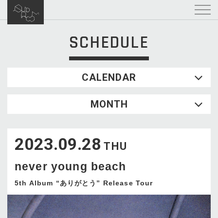
SCHEDULE
CALENDAR
2026.08
MONTH
SUN
MON
TUE
WED
THU
FRI
SAT
1
2023.09.28
2
3
4
5
6
7
8
THU
9
10
11
12
13
14
15
never young beach
16
17
18
19
20
21
22
23
24
25
26
27
28
29
5th Album “ありがとう” Release Tour
30
31