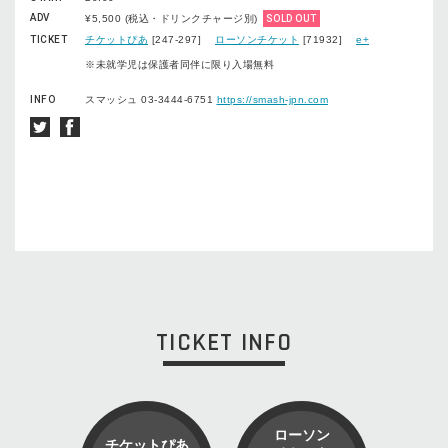
ADV
¥5,500 (税込・ドリンクチャージ別)
SOLD OUT
TICKET
チケットぴあ
[247-297]
ローソンチケット
[71932]
e+
※未就学児は保護者同伴に限り入場無料
INFO
スマッシュ 03-3444-6751
https://smash-jpn.com
TICKET INFO
ローソン
チケットぴあ