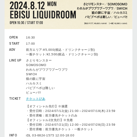
OPEN
16:30
START
17:00
ADV
前方エリア:¥5,000(税込・ドリンクチャージ別)
一般チケット:¥2,500(税込・ドリンクチャージ別)
LINE UP
さとりモンスター
SOMOSOMO
われらがプワプワプーワプワ
SW!CH
猫の眼に宇宙
ハルカスミ
パピプペポは難しい
ピューパ!!
TICKET
チケットぴあ
【オフィシャル先行】※抽選
・受付日時：2024/07/12(金) 21:00～2024/07/18(木) 23:59
・受付席種：前方優先チケットのみ
【オフィシャル2次先行】※先着
・受付日時：2024/07/21(日) 12:00～2024/07/28(日) 23:59
・受付席種：前方優先チケット・一般チケット
INFO
iDL 03-6824-1575 12:00-18:00