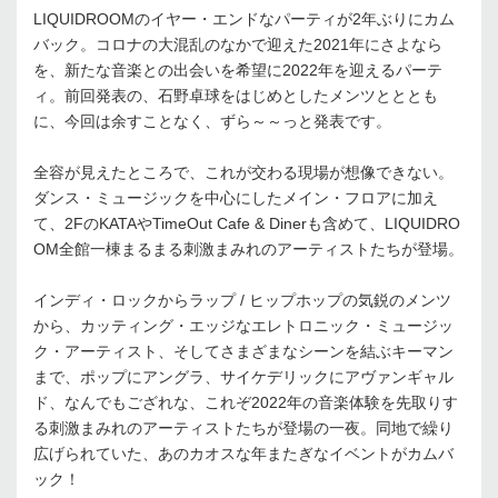
LIQUIDROOMのイヤー・エンドなパーティが2年ぶりにカム
バック。コロナの大混乱のなかで迎えた2021年にさよなら
を、新たな音楽との出会いを希望に2022年を迎えるパーテ
ィ。前回発表の、石野卓球をはじめとしたメンツとととも
に、今回は余すことなく、ずら～～っと発表です。
全容が見えたところで、これが交わる現場が想像できない。
ダンス・ミュージックを中心にしたメイン・フロアに加え
て、2FのKATAやTimeOut Cafe & Dinerも含めて、LIQUIDRO
OM全館一棟まるまる刺激まみれのアーティストたちが登場。
インディ・ロックからラップ / ヒップホップの気鋭のメンツ
から、カッティング・エッジなエレトロニック・ミュージッ
ク・アーティスト、そしてさまざまなシーンを結ぶキーマン
まで、ポップにアングラ、サイケデリックにアヴァンギャル
ド、なんでもござれな、これぞ2022年の音楽体験を先取りす
る刺激まみれのアーティストたちが登場の一夜。同地で繰り
広げられていた、あのカオスな年またぎなイベントがカムバ
ック！