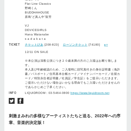
Flat Line Classics
野崎くん
BUDDHAHOUSE
原島“ど真ん中”宙芳
VJ
DEVICEGIRLS
Hana Watanabe
s a d a k a t a
TICKET
チケットぴあ
[208-823]
ローソンチケット
[74180]
e+
12/11 ON SALE
※本公演は深夜公演につき２０歳未満の方のご入場はお断り致しま
す。
本人及び年齢確認のため、ご入場時に顔写真付きの身分証明書（免許
書／パスポート／住民基本台帳カード／マイナンバーカード／在留カ
ード／特別永住者証明書／社員証／学生証）をご提示いただきます。
ご提示いただけない場合はいかなる理由でもご入場いただけませんの
であらかじめご了承ください。
INFO
LIQUIDROOM：03-5464-0800
https://www.liquidroom.net
刺激まみれの多様なアーティストたちと送る、2022年への序
章、音楽的決定版！