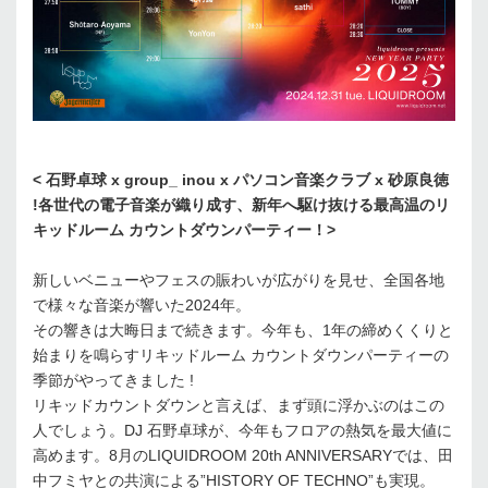
< 石野卓球 x group_ inou x パソコン音楽クラブ x 砂原良徳
!各世代の電子音楽が織り成す、新年へ駆け抜ける最高温のリ
キッドルーム カウントダウンパーティー！>
新しいベニューやフェスの賑わいが広がりを見せ、全国各地
で様々な音楽が響いた2024年。
その響きは大晦日まで続きます。今年も、1年の締めくくりと
始まりを鳴らすリキッドルーム カウントダウンパーティーの
季節がやってきました !
リキッドカウントダウンと言えば、まず頭に浮かぶのはこの
人でしょう。DJ 石野卓球が、今年もフロアの熱気を最大値に
高めます。8月のLIQUIDROOM 20th ANNIVERSARYでは、田
中フミヤとの共演による”HISTORY OF TECHNO”も実現。