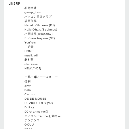
LINE UP
石野卓球
group_inou
パソコン音楽クラブ
砂原良徳
Nariaki Obukuro (DJ)
Kaiki Ohara(Suchmos)
小原綾斗(Tempalay)
Shōtaro Aoyama(NF)
YonYon
川辺素
HOME
muzik will
北村蕗
uku kasai
NEWLY(DJ)
ー第三弾アーティストー
徳利
aryy
bala
Cwondo
DÉ DÉ MOUSE
DEVICEGIRLS (VJ)
Dr.Pay
DJ chanmomo◎
エアコンぶんぶんお姉さん
テンテンコ
GOUU
Negg