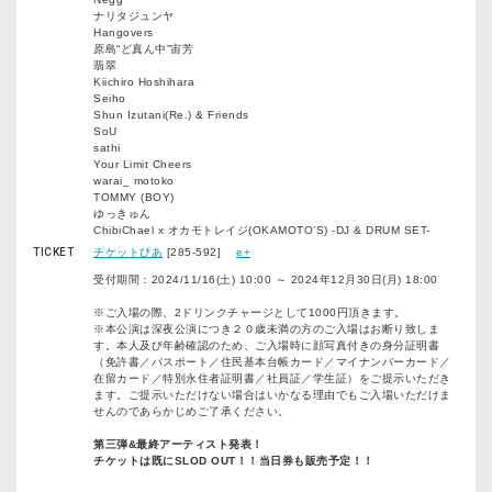
ナリタジュンヤ
Hangovers
原島“ど真ん中”宙芳
翡翠
Kiichiro Hoshihara
Seiho
Shun Izutani(Re.) & Friends
SoU
sathi
Your Limit Cheers
warai_ motoko
TOMMY (BOY)
ゆっきゅん
ChibiChael x オカモトレイジ(OKAMOTO’S) -DJ & DRUM SET-
TICKET
チケットぴあ
[285-592]
e+
受付期間：2024/11/16(土) 10:00 ～ 2024年12月30日(月) 18:00
※ご入場の際、2ドリンクチャージとして1000円頂きます。
※本公演は深夜公演につき２０歳未満の方のご入場はお断り致しま
す。本人及び年齢確認のため、ご入場時に顔写真付きの身分証明書
（免許書／パスポート／住民基本台帳カード／マイナンバーカード／
在留カード／特別永住者証明書／社員証／学生証）をご提示いただき
ます。ご提示いただけない場合はいかなる理由でもご入場いただけま
せんのであらかじめご了承ください。
第三弾&最終アーティスト発表！
チケットは既にSLOD OUT！！当日券も販売予定！！