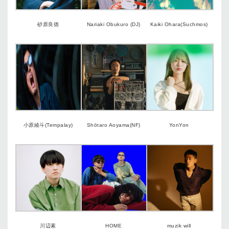
砂原良徳
Nariaki Obukuro (DJ)
Kaiki Ohara(Suchmos)
小原綾斗(Tempalay)
Shōtaro Aoyama(NF)
YonYon
川辺素
HOME
muzik will