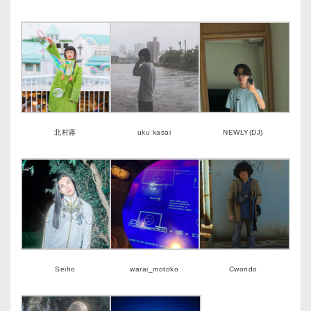
北村蕗
uku kasai
NEWLY(DJ)
Seiho
warai_motoko
Cwondo