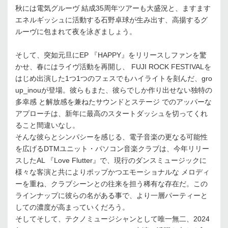
秋には電気グルーヴ 結成35周年ツアーも大盛況と、ますます
エネルギッシュに活動する石野卓球が生み出す、高揚するグ
ルーヴに包まれて夜を泳ぎましょう。
そして、突如元旦にEP 『HAPPY』をリリースしファンを驚
かせ、春にはライヴ活動を再開し、 FUJI ROCK FESTIVALを
はじめ出演した1つ1つのフェスでもハイライトを刻んだ、gro
up_inouが登場。彼らもまた、彼らでしか作り出せない独特の
多幸感 と解放感を兼ねたサウンドとステージ でのアッパーな
アプローチは、新年に最高のスタートダッシュを切ってくれ
ること間違いなし。
そんな彼らとシンパシーを感じる、電子音楽の更なる可能性
を広げるDTMユニット・パソコン音楽クラブは、今年リリー
スしたAL 『Love Flutter』で、現行のダンスミュージックに
様々な客演と共によりポップかつエモーショナルな メロディ
ーを重ね、クラブシーンとの往来を担う稀有な存在だ。この
ラインナップに彼らの名がある事で、より一層パーティーと
しての濃度が高まっていくだろう。
そしてそして、テクノミュージシャンとして唯一無二、2024