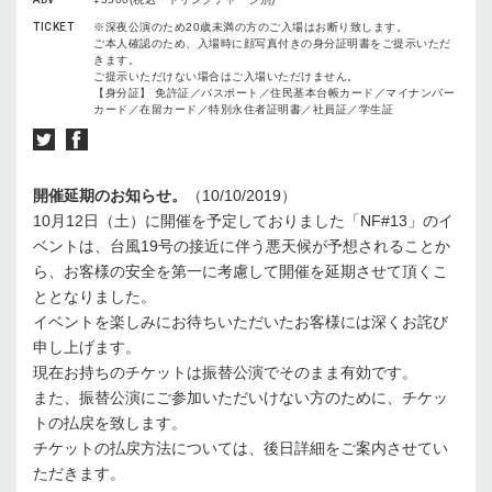
TICKET
※深夜公演のため20歳未満の方のご入場はお断り致します。
ご本人確認のため、入場時に顔写真付きの身分証明書をご提示いただ
きます。
ご提示いただけない場合はご入場いただけません。
【身分証】 免許証／パスポート／住民基本台帳カード／マイナンバー
カード／在留カード／特別永住者証明書／社員証／学生証
開催延期のお知らせ。
（10/10/2019）
10月12日（土）に開催を予定しておりました「NF#13」のイ
ベントは、台風19号の接近に伴う悪天候が予想されることか
ら、お客様の安全を第一に考慮して開催を延期させて頂くこ
ととなりました。
イベントを楽しみにお待ちいただいたお客様には深くお詫び
申し上げます。
現在お持ちのチケットは振替公演でそのまま有効です。
また、振替公演にご参加いただいけない方のために、チケッ
トの払戻を致します。
チケットの払戻方法については、後日詳細をご案内させてい
ただきます。