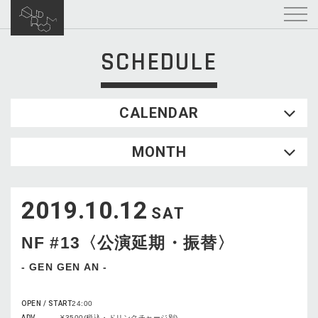
SCHEDULE
CALENDAR
2026.08
MONTH
SUN
MON
TUE
WED
THU
FRI
SAT
1
2019.10.12
2
3
4
5
6
7
8
SAT
9
10
11
12
13
14
15
NF #13〈公演延期・振替〉
16
17
18
19
20
21
22
23
24
25
26
27
28
29
- GEN GEN AN -
30
31
OPEN / START
24:00
ADV
¥3500(税込・ドリンクチャージ別)