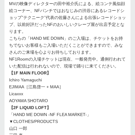
MVの映像ディレクターの田中裕介氏による、絵コンテ風似顔
絵コーナー、NFパンチではおなじみの渋谷にあるレコードシ
ョップ”テクニーク”代表の佐藤さんによる出張レコードショッ
プ、以前好評だったNFのおいしいクレープ屋が出店予定とな
ります。
こちらの「HAND ME DOWN」のご入場は、チケットをお持
ちでないお客様もご入場いただくことができますので、みな
さんのご来場を心よりお待ちしております。
NF1Roomの入場チケットは現在、一般発売中。通例行われて
いた配信は行われないので、現場で踊りに来てください。
【1F MAIN FLOOR】
Ichiro Yamaguchi
EJIMAA［江島啓一 + MAA］
Licaxxx
AOYAMA SHOTARO
【2F LIQUID LOFT】
「HAND ME DOWN -NF FLEA MARKET-」
▼CLOTHES/PRODUCTS
山口 一郎