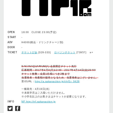
OPEN
18:00 CLOSE 23:00(予定)
START
-
ADV
¥4000(税込・ドリンクチャージ別)
DOOR
-
TICKET
チケットぴあ
[329-333]
ローソンチケット
[73957] e+
SAKANAQUARIUM(A) 会員限定チケット先行
応募期間：2017年4月3(月)12:00～2017年4月14日(金)23:59
チケット枚数：会員1名様につき2枚まで
当選発表：先着順の販売となるため、当選発表はございません。
受付URL：
http://a.sakanaction.jp/r/nf1r_0426
一般発売：4月19日(水)
※未就学児はご入場いただけません。
※小学生以上のお客さまはチケットが必要になります。
INFO
NF http://nf.sakanaction.jp