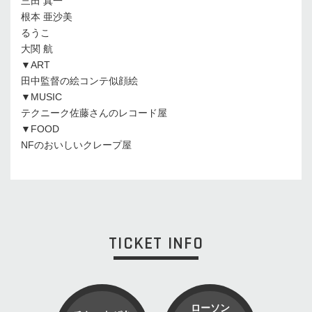
三田 真一
根本 亜沙美
るうこ
大関 航
▼ART
田中監督の絵コンテ似顔絵
▼MUSIC
テクニーク佐藤さんのレコード屋
▼FOOD
NFのおいしいクレープ屋
TICKET INFO
ローソン