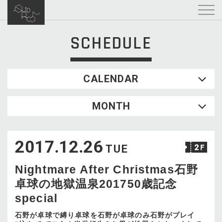
SCHEDULE
CALENDAR
2026.08
MONTH
SUN
MON
TUE
WED
THU
FRI
SAT
1
2017.12.26
2
3
4
5
6
7
8
TUE
9
10
11
12
13
14
15
Nightmare After Christmas石野
16
17
18
19
20
21
22
卓球の地獄温泉201750歳記念
23
24
25
26
27
28
29
special
30
31
石野が卓球で縛り卓球を石野が卓球のみ石野がプレイ