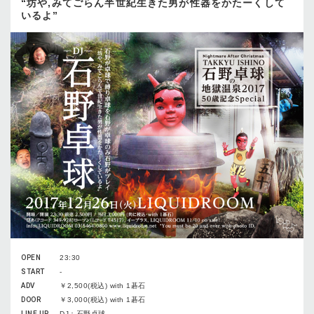
“坊や,みてごらん半世紀生きた男が性器をかたーくして
いるよ”
OPEN
23:30
START
-
ADV
￥2,500(税込) with 1碁石
DOOR
￥3,000(税込) with 1碁石
LINE UP
DJ：石野卓球