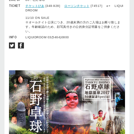
TICKET
チケットぴあ
[349-928]
ローソンチケット
[74517] e+ LIQUI
DROOM
11/10 ON SALE
※オールナイト公演につき、20歳未満の方のご入場はお断り致しま
す。年齢確認のため、顔写真付きの公的身分証明書をご持参くださ
い。
INFO
LIQUIDROOM 03(5464)0800