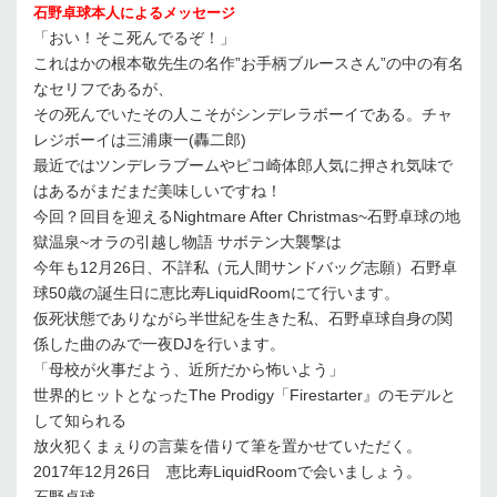
石野卓球本人によるメッセージ
「おい！そこ死んでるぞ！」
これはかの根本敬先生の名作”お手柄ブルースさん”の中の有名
なセリフであるが、
その死んでいたその人こそがシンデレラボーイである。チャ
レジボーイは三浦康一(轟二郎)
最近ではツンデレラブームやピコ崎体郎人気に押され気味で
はあるがまだまだ美味しいですね！
今回？回目を迎えるNightmare After Christmas~石野卓球の地
獄温泉~オラの引越し物語 サボテン大襲撃は
今年も12月26日、不詳私（元人間サンドバッグ志願）石野卓
球50歳の誕生日に恵比寿LiquidRoomにて行います。
仮死状態でありながら半世紀を生きた私、石野卓球自身の関
係した曲のみで一夜DJを行います。
「母校が火事だよう、近所だから怖いよう」
世界的ヒットとなったThe Prodigy「Firestarter』のモデルと
して知られる
放火犯くまぇりの言葉を借りて筆を置かせていただく。
2017年12月26日 恵比寿LiquidRoomで会いましょう。
石野卓球