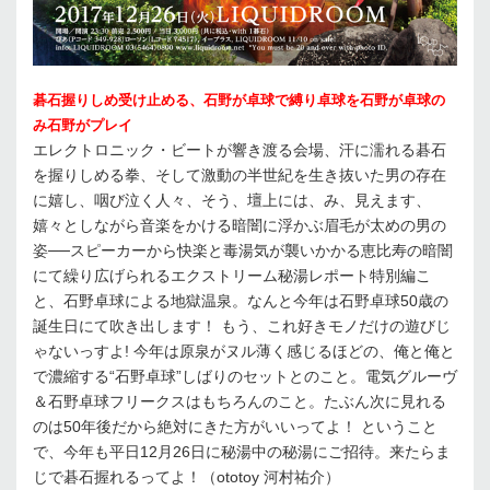
碁石握りしめ受け止める、石野が卓球で縛り卓球を石野が卓球の
み石野がプレイ
エレクトロニック・ビートが響き渡る会場、汗に濡れる碁石
を握りしめる拳、そして激動の半世紀を生き抜いた男の存在
に嬉し、咽び泣く人々、そう、壇上には、み、見えます、
嬉々としながら音楽をかける暗闇に浮かぶ眉毛が太めの男の
姿──スピーカーから快楽と毒湯気が襲いかかる恵比寿の暗闇
にて繰り広げられるエクストリーム秘湯レポート特別編こ
と、石野卓球による地獄温泉。なんと今年は石野卓球50歳の
誕生日にて吹き出します！ もう、これ好きモノだけの遊びじ
ゃないっすよ! 今年は原泉がヌル薄く感じるほどの、俺と俺と
で濃縮する“石野卓球”しばりのセットとのこと。電気グルーヴ
＆石野卓球フリークスはもちろんのこと。たぶん次に見れる
のは50年後だから絶対にきた方がいいってよ！ ということ
で、今年も平日12月26日に秘湯中の秘湯にご招待。来たらま
じで碁石握れるってよ！（ototoy 河村祐介）