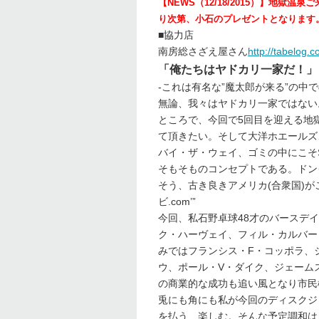
【NEWS（12/18/2015）】地
り次第、小石のプレゼントとなります
■協力店
南房総さざえ屋さん
http://tabelog
「俺たちはヤドカリ一家だ！」
-これは有名な”魔太郎が来る”の中
無論、我々はヤドカリ一家ではない
ところで、今回で5回目を迎える地
て頂きたい。そして大洋ホエールズ、
バイ・ザ・ウェイ、ゴミの中にこそSu
そもそものコンセプトである。ドン
そう、古き良きアメリカ(合衆国)がここ
ビ.com’”
今回、私石野卓球48才のバースデ
ク・ハーヴェイ、フィル・カルバー
みではフランシス・F・コッポラ、
ウ、ポール・V・ダイク、ジェーム
の商業的な成功も追い風となり市民
兎にも角にも私が今回のディスクジョ
を払う、楽しむ。そんな予定調和は