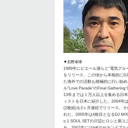
▼石野卓球
1989年にピエール瀧らと”電気グルー
をリリース、この頃から本格的にDJ
た海外での活動も積極的に行い始め
ル”Love Parade”のFinal G
13年までは１万人以上を集める日本
ィストを日本に紹介した。2004年は約
(2枚組)を2ヶ月連続でリリース。
れた。2005年は4枚目となるDJ MIX 
o.1 SOUL SETの川辺ヒロシと
を、2007年にはInKのセカンドアルバ