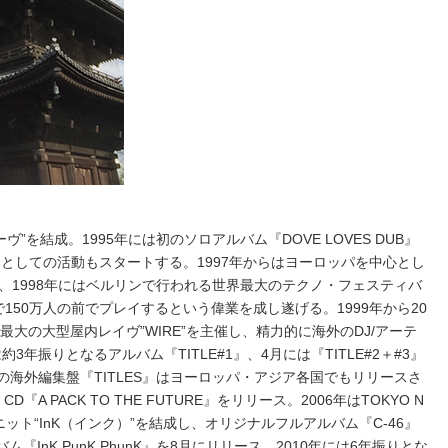
ヴ”を結成。1995年には初のソロアルバム『DOVE LOVES DUB』
としての活動もスタートする。1997年からはヨーロッパを中心とし
、1998年にはベルリンで行われる世界最大のテクノ・フェスティバ
atheringで150万人の前でプレイするという偉業を成し遂げる。1999年から20
最大の大型屋内レイヴ”WIRE”を主催し、精力的に海外のDJ/アーテ
3年振りとなるアルバム『TITLE#1』、4月には『TITLE#2＋#3』
その海外編集盤『TITLES』はヨーロッパ・アジア各国でもリリースさ
CD『A PACK TO THE FUTURE』をリリース。2006年はTOKYO N
新ユニット“InK（インク）”を結成し、オリジナルフルアルバム『C-46』
ム『InK PunK PhunK』を8月にリリース。2010年には6年振りとな