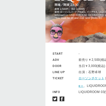
START
-
ADV
前売り￥2,500(税
DOOR
当日￥3,000(税込
LINE UP
出演：石野卓球
TICKET
ローソンチケット
e＋
、LIQUIDROO
INFO
LIQUIDROOM 03(