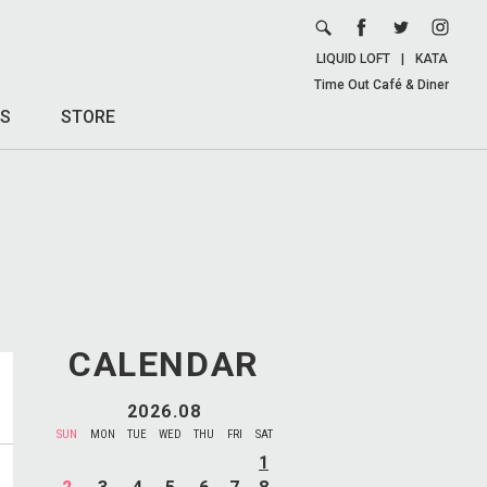
LIQUID LOFT
|
KATA
Time Out Café & Diner
S
STORE
CALENDAR
2026.08
SUN
MON
TUE
WED
THU
FRI
SAT
1