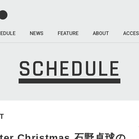
EDULE
NEWS
FEATURE
ABOUT
ACCES
SCHEDULE
T
After Christmas 石野卓球の