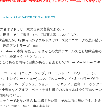
獄温泉ご来場者の方には先着でサザエのフタをプレゼント。サザエのフタがなくな
。
.com/chiba/A1207/A120704/12018872/
での名作ヤドカリ一家の長男の言葉である。-
。現世、そして来世、ひいては東北沢においてもだ。
獄温泉だが、昭和時代のヤクルトスワローズのロゴマークを思い描い
鹿島アントラーズ、etc…
bstance(本質)がある。それがこの大洋ホエールズこと地獄温泉の
グリ、松ぼっくりとともに。。
にあると同時に自由がある。音楽として”Musik Macht Frei!ニキ
イ・パーティー(ニック・ケイブ、ローランド・S・ハワード、ミッ
ト、トレイシー・ヒュー)においてのローランド・S・ハワードがら
ジョージ・W・ブッシュ、ジョン・F・ケネディ、徳島・F・ケンタロ
ス小野田などアルファベットを挿む形でのスタイルは今や市民ケーン
権を得ている。
ッキーであなた達Volksに伝えたい事、それは特に無いです。お金
ここには無い。年に一度の無礼講。