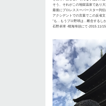
そう、それがこの地獄温泉であり大
最後にプロレススーパースター列伝
アクシデントでの言葉でこの反省文
“も…もうプロ野球は…断念するし
石野卓球 -晴海埠頭にて-2015.11/15