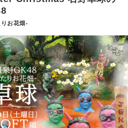
8
りお花畑-