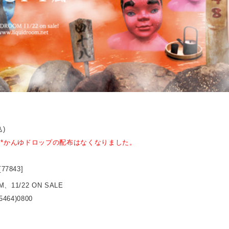
込)
)
*かんゆドロップの配布はなくなりました。
[77843]
M、11/22 ON SALE
5464)0800