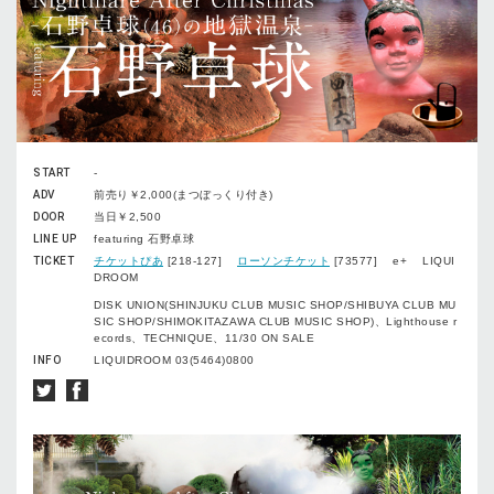
START
-
ADV
前売り￥2,000(まつぼっくり付き)
DOOR
当日￥2,500
LINE UP
featuring 石野卓球
TICKET
チケットぴあ
[218-127]
ローソンチケット
[73577] e+ LIQUI
DROOM
DISK UNION(SHINJUKU CLUB MUSIC SHOP/SHIBUYA CLUB MU
SIC SHOP/SHIMOKITAZAWA CLUB MUSIC SHOP)、Lighthouse r
ecords、TECHNIQUE、11/30 ON SALE
INFO
LIQUIDROOM 03(5464)0800