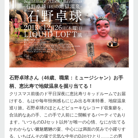
石野卓球さん（46歳、職業：ミュージシャン）お手
柄、恵比寿で地獄温泉を掘り当てる！
クリスマス前後のド平日深夜に恵比寿リキッドルームでお届
けする、もはや毎年恒例感もにじみ出る年末特番、地獄温泉
巡り旅。石野卓球のほとんどビョーキなレコード収集癖を、
合法的なあの手、この手で人前にご開帳するパーティであり
ます。“いつものDJセット以外”が唯一の心情、なにが出てる
かわからない魑魅魍魎の宴、中心には満面の笑みで小躍りす
る、いちばんその場で元気な中年のDJがひとり……この男