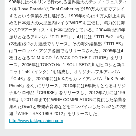
998年にはベルリンで行われる世界最大のテクノ・フェスティ
バル”Love Parade”のFinal Gatheringで150万人の前でプレイ
するという偉業を成し遂げる。1999年からは１万人以上を集
める日本最大の大型屋内レイヴ”WIRE”を主催し、精力的に海
外のDJ/アーティストを日本に紹介している。2004年は約3年
振りとなるアルバム『TITLE#1』、4月には『TITLE#2＋#3』
(2枚組)を2ヶ月連続でリリース。その海外編集盤『TITLES』
はヨーロッパ・アジア各国でもリリースされた。2005年は4
枚目となるDJ MIX CD『A PACK TO THE FUTURE』をリリ
ース。2006年はTOKYO No.1 SOUL SETの川辺ヒロシと新ユ
ニット“InK（インク）”を結成し、オリジナルフルアルバム
『C-46』を、2007年にはInKのセカンドアルバム『InK PunK
PhunK』を8月にリリース。2010年には6年振りとなるオリジ
ナルソロ作品『CRUISE』をリリースし、2012年7月には199
9年より2011年までにWIRE COMPILATIONに提供した楽曲を
集めたDisc1と未発表音源などをコンパイルしたDisc2との2枚
組『WIRE TRAX 1999-2012』をリリースした。
http://www.takkyuishino.com