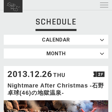
SCHEDULE
CALENDAR
2026.08
MONTH
SUN
MON
TUE
WED
THU
FRI
SAT
1
2013.12.26
2
3
4
5
6
7
8
THU
9
10
11
12
13
14
15
Nightmare After Christmas -石野
16
17
18
19
20
21
22
卓球(46)の地獄温泉-
23
24
25
26
27
28
29
30
31