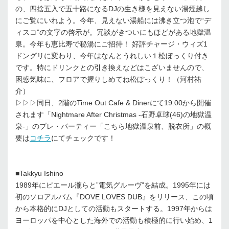
の、四捨五入で五十路になるDJの生き様を見えない湯煙越し
にご覧にいれよう。今年、見えない湯船には沸き立つ泡で“デ
ィスコ”の文字の啓示が。冗談がきついにもほどがある地獄温
泉。今年も恵比寿で秘湯にご招待！ 好評チャージ・ウィズ1
ドングリに変わり、今年はなんとうれしい１松ぼっくり付き
です。特にドリンクとの引き換えなどはこざいませんので、
困惑気味に、フロアで握りしめてね松ぼっくり！（河村祐
介）
▷▷▷同日、2階のTime Out Cafe & Dinerにて19:00から開催
されます「Nightmare After Christmas -石野卓球(46)の地獄温
泉-」のプレ・パーティー「こちら地獄温泉前、脱衣所」の概
要は
コチラ
にてチェックです！
■Takkyu Ishino
1989年にピエール瀧らと”電気グルーヴ”を結成。1995年には
初のソロアルバム『DOVE LOVES DUB』をリリース、この頃
から本格的にDJとしての活動もスタートする。1997年からは
ヨーロッパを中心とした海外での活動も積極的に行い始め、1