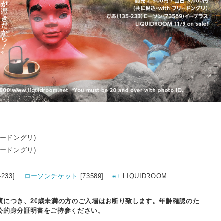
リードングリ)
リードングリ)
5-233]
ローソンチケット
[73589]
e+
LIQUIDROOM
演につき、20歳未満の方のご入場はお断り致します。年齢確認のた
公的身分証明書をご持参ください。