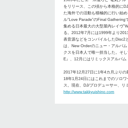
をリリース、この頃から本格的にDJ
た海外での活動も積極的に行い始め
ル”Love Parade”のFinal G
集める日本最大の大型屋内レイヴ”W
る。2012年7月には1999年より201
表音源などをコンパイルしたDisc2との2
は、New Orderのニュー・アルバム『M
クスを日本人で唯一担当した。そして2
E』、12月にはリミックスアルバム『
2017年12月27日に1年4カ月ぶりの最
18年1月24日にはこれまでのソロワークを
ス。現在、DJ/プロデューサー、
http://www.takkyuishino.com