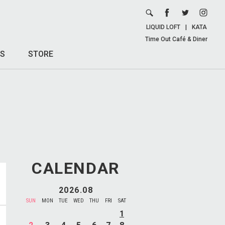
LIQUID LOFT
|
KATA
Time Out Café & Diner
S
STORE
CALENDAR
2026.08
SUN
MON
TUE
WED
THU
FRI
SAT
1