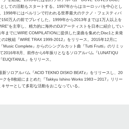
としての活動もスタートする。1997年からはヨーロッパを中心とし
、1998年にはベルリンで行われる世界最大のテクノ・フェスティバ
atheringで150万人の前でプレイした。1999年から2013年までは1万人以上を
IRE”を主宰し、精力的に海外のDJ/アーティストを日本に紹介してい
1年までにWIRE COMPILATIONに提供した楽曲を集めたDisc1と未発
枚組『WIRE TRAX 1999-2012』をリリース。2015年12月に
usic Complete』からのシングルカット曲『Tutti Frutti』のリミッ
016年8月、前作から6年振りとなるソロアルバム『LUNATIQU
EUQITANUL』をリリース。
新ソロアルバム『ACID TEKNO DISKO BEATz』をリリースし、20
8枚組にまとめた『Takkyu Ishino Works 1983～2017』リリー
リミキサーとして多彩な活動をおこなっている。