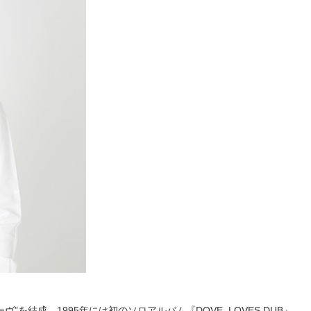
ヴ”を結成。1995年には初のソロアルバム『DOVE LOVES DUB』