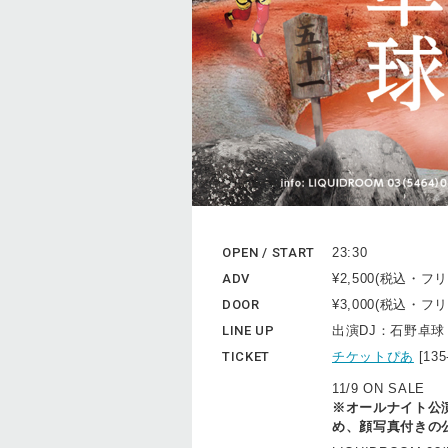
OPEN / START
23:30
ADV
¥2,500(税込・フ
DOOR
¥3,000(税込・フ
LINE UP
出演DJ：石野卓球
TICKET
チケットぴあ
[13
11/9 ON SALE
※オールナイト公
め、顔写真付きの