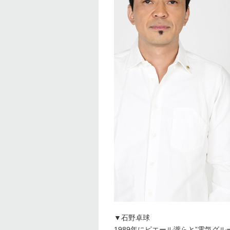
▼石野卓球
1989年にピエール瀧らと”電気グルー