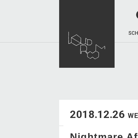
SCH
2018.12.26
W
Nightmare Af