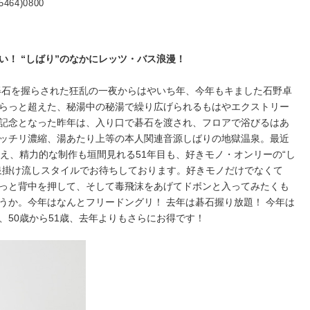
5464)0800
い！ “しばり”のなかにレッツ・バス浪漫！
碁石を握らされた狂乱の一夜からはやいち年、今年もキました石野卓
らっと超えた、秘湯中の秘湯で繰り広げられるもはやエクストリー
記念となった昨年は、入り口で碁石を渡され、フロアで浴びるはあ
ッチリ濃縮、湯あたり上等の本人関連音源しばりの地獄温泉。最近
控え、精力的な制作も垣間見れる51年目も、好きモノ・オンリーの“し
泉掛け流しスタイルでお待ちしております。好きモノだけでなくて
っと背中を押して、そして毒飛沫をあげてドボンと入ってみたくも
うか。今年はなんとフリードングリ！ 去年は碁石握り放題！ 今年は
、50歳から51歳、去年よりもさらにお得です！