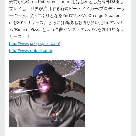
売前からGilles Peterson、Leftooをはじめとした海外DJ達も
プレイし、世界が注目する新鋭ビートメイカー/プロデューサ
ーの一人。約4年ぶりとなる2ndアルバム”Change Stuation
s”を2010リリース。さらには新境地を切り開いた3rdアルバ
ム”Runnin’ Pizza”という全曲インストアルバムを2011年春リ
リース！！
http://www.jazzysport.com/
http://www.enbull.com/