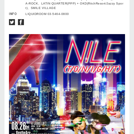
A-ROCK、LATIN QUARTER(PPP) + OKD(RitchResort/Jazzy Spor
t)、SMILE VILLAGE
INFO
LIQUIDROOM 03-5464-0800