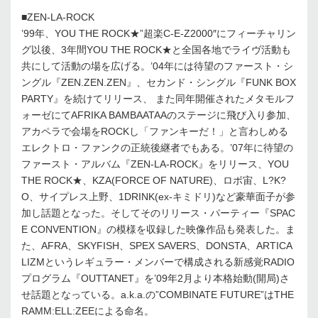
■ZEN-LA-ROCK
’99年、YOU THE ROCK★”超楽C-E-Z2000″にフィーチャリン
グ以後、3年間YOU THE ROCK★と全国各地でライヴ活動も
共にして活動の場を広げる。’04年には待望のファースト・シ
ングル『ZEN.ZEN.ZEN』、セカンド・シングル『FUNK BOX
PARTY』を続けてリリース、 また同年開催されたメタモルフ
ォーゼにてAFRIKA BAMBAATAAのステージに飛び入り参加、
アカペラで会場をROCKし「ファンキーだ！」と言わしめる
エレクトロ・ファンクの正統後継者でもある。’07年に待望の
ファースト・アルバム『ZEN-LA-ROCK』をリリース、YOU
THE ROCK★、KZA(FORCE OF NATURE)、ロボ宙、L?K?
O、サイプレス上野、1DRINK(ex-キミドリ)など豪華面子が参
加し話題となった。そしてそのリリース・パーティー『SPAC
E CONVENTION』の模様を収録した映像作品も発表した。ま
た、AFRA、SKYFISH、SPEX SAVERS、DONSTA、ARTICA
LIZMというレギュラー・メンバーで構成される新感覚RADIO
プログラム『OUTTANET』を’09年2月より本格始動(開局)さ
せ話題となっている。a.k.a.の”COMBINATE FUTURE”はTHE
RAMM:ELL:ZEEによる命名。