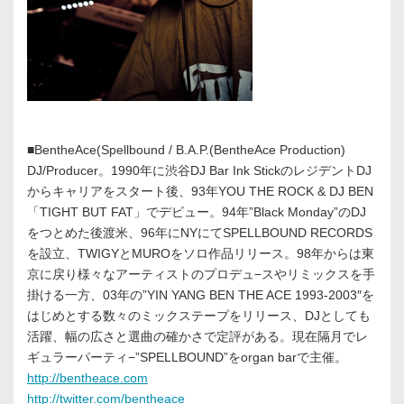
■BentheAce(Spellbound / B.A.P.(BentheAce Production)
DJ/Producer。1990年に渋谷DJ Bar Ink StickのレジデントDJ
からキャリアをスタート後、93年YOU THE ROCK & DJ BEN
「TIGHT BUT FAT」でデビュー。94年”Black Monday”のDJ
をつとめた後渡米、96年にNYにてSPELLBOUND RECORDS
を設立、TWIGYとMUROをソロ作品リリース。98年からは東
京に戻り様々なアーティストのプロデュ−スやリミックスを手
掛ける一方、03年の”YIN YANG BEN THE ACE 1993-2003″を
はじめとする数々のミックステープをリリース、DJとしても
活躍、幅の広さと選曲の確かさで定評がある。現在隔月でレ
ギュラーパーティ−”SPELLBOUND”をorgan barで主催。
http://bentheace.com
http://twitter.com/bentheace