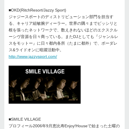
■OKD(RitchResort/Jazzy Sport)
ジャジースポートのディストリビューション部門を担当す
る、キャリア組敏腕ディーラー。世界の隅々までビッシリと
根を張ったネットワークで、数えきれないほどのエクスクル
ーシヴ音源を日々商っている。またDJとしても『ジャンルレ
スをモットー』に日々都内各所（たまに都外）で、ボーダレ
ス&ライドオンに暗躍活動中。
http://www.jazzysport.com/
■SMILE VILLAGE
プロフィール2006年9月恵比寿Enjoy!Houseで始まった土曜の