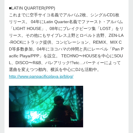
■LATIN QUARTER(PPP)
これまでに空手サイコ名義でアルバム2枚、シングルCD1枚
リリース。 04年にLatin Quarter名義でファースト・アルバム
「LIGHT HOUSE」、08年にブレイクビーツ集「LOST」をリ
リース。その他にもサイプレス上野とロベルト吉野、ZEN-LA
-ROCKにトラック提供、コンピレーション、REMIX、MIX C
D等多数参加。04年にヨコハマの仲間と共にレーベル「Pan P
acific Playa/PPP」を設立。 TECHNO〜HOUSEを中心にSOU
L、DISCO〜R&B、バレアリック!?etc…パーティーによって
選曲を変えつつ都内、横浜を中心にDJも活動中。
http://www.panpacificplaya.jp/blog/