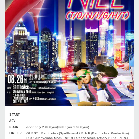
START
-
ADV
-
DOOR
door only 2,000yen(with flyer 1,500yen)
LINE UP
GUEST：BentheAce(Spellbound / B.A.P.(BentheAce Production)
DJs：grooveman Spot(ENBULL/Jazzy Sport/Tettory BLK)、ZEN-L