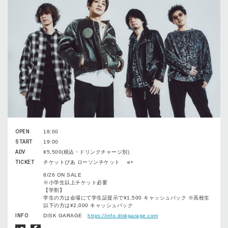
OPEN
18:00
START
19:00
ADV
¥5,500(税込・ドリンクチャージ別)
TICKET
チケットぴあ ローソンチケット e+
8/26 ON SALE
※小学生以上チケット必要
【学割】
学生の方は会場にて学生証提示で¥1,500 キャッシュバック ※高校生
以下の方は¥2,000 キャッシュバック
INFO
DISK GARAGE
https://info.diskgarage.com