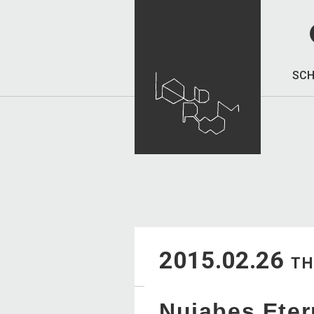
SCH
2015.02.26
T
Nujabes Eter