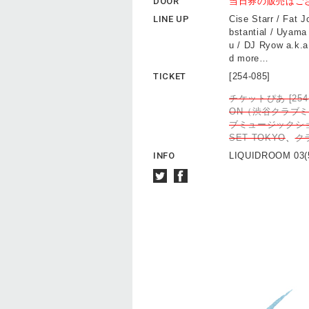
DOOR
当日券の販売はご
LINE UP
Cise Starr / Fat 
bstantial / Uyama
u / DJ Ryow a.k.
d more…
TICKET
[254-085]
チケットぴあ [254-
ON（渋谷クラブ
ブミュージックシ
SET TOKYO
、
ク
INFO
LIQUIDROOM 03(