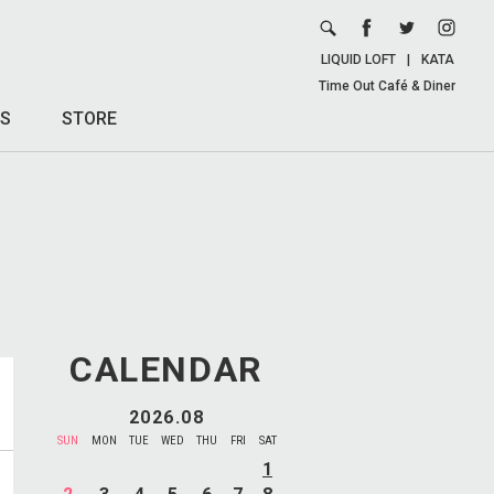
LIQUID LOFT
|
KATA
Time Out Café & Diner
S
STORE
CALENDAR
2026.08
SUN
MON
TUE
WED
THU
FRI
SAT
1