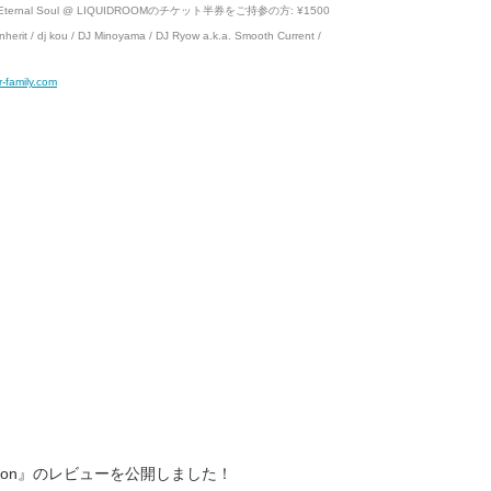
es Eternal Soul @ LIQUIDROOMのチケット半券をご持参の方: ¥1500
nherit / dj kou / DJ Minoyama / DJ Ryow a.k.a. Smooth Current /
r-family.com
 Collection』のレビューを公開しました！