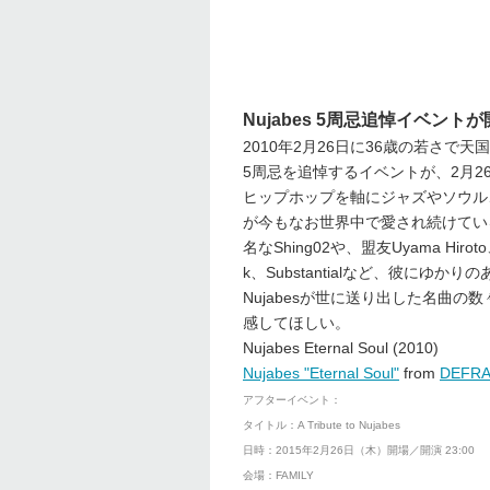
Nujabes 5周忌追悼イベント
2010年2月26日に36歳の若さで
5周忌を追悼するイベントが、2月26
ヒップホップを軸にジャズやソウル
が今もなお世界中で愛され続けているNuj
名なShing02や、盟友Uyama Hiroto、h
k、Substantialなど、彼にゆ
Nujabesが世に送り出した名曲
感してほしい。
Nujabes Eternal Soul (2010)
Nujabes "Eternal Soul"
from
DEFR
アフターイベント：
タイトル：A Tribute to Nujabes
日時：2015年2月26日（木）開場／開演 23:00
会場：FAMILY