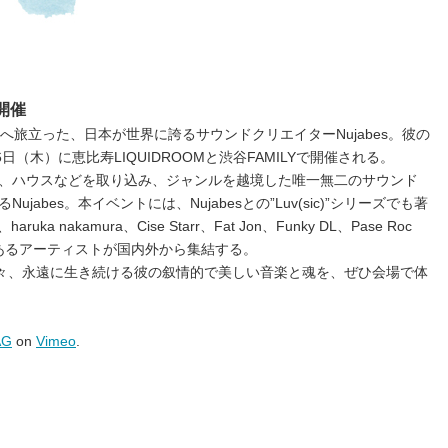
が開催
天国へ旅立った、日本が世界に誇るサウンドクリエイターNujabes。彼の
日（木）に恵比寿LIQUIDROOMと渋谷FAMILYで開催される。
、ハウスなどを取り込み、ジャンルを越境した唯一無二のサウンド
abes。本イベントには、Nujabesとの”Luv(sic)”シリーズでも著
aruka nakamura、Cise Starr、Fat Jon、Funky DL、Pase Roc
かりのあるアーティストが国内外から集結する。
の数々、永遠に生き続ける彼の叙情的で美しい音楽と魂を、ぜひ会場で体
AG
on
Vimeo
.