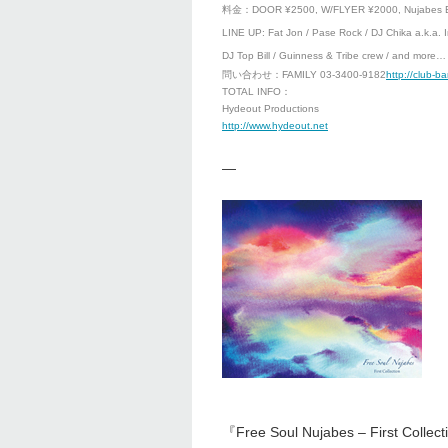
料金：DOOR ¥2500, W/FLYER ¥2000, Nujab
LINE UP: Fat Jon / Pase Rock / DJ Chika a.k.a. I
DJ Top Bill / Guinness & Tribe crew / and more…
問い合わせ：FAMILY 03-3400-9182
http://club-ba
TOTAL INFO：
Hydeout Productions
http://www.hydeout.net
—
『Free Soul Nujabes – First