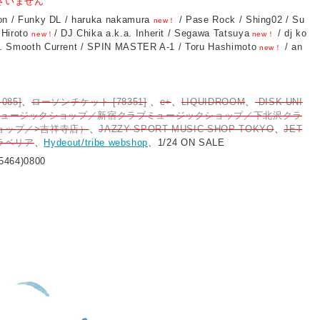
ざいません
Jon / Funky DL / haruka nakamura
/ Pase Rock / Shing02 / Su
new！
 Hiroto
/ DJ Chika a.k.a. Inherit / Segawa Tatsuya
/ dj ko
new！
new！
a. Smooth Current / SPIN MASTER A-1 / Toru Hashimoto
/ an
new！
085]
、
ローソンチケット [78351]
、
e+
、
LIQUIDROOM
、
DISK UNI
ミュージックショップ／新宿クラブミュージックショップ／下北沢クラ
ョップ／>吉祥寺店）
、
JAZZY SPORT MUSIC SHOP TOKYO
、
JET
ラベリア
、
Hydeout/tribe webshop
、1/24 ON SALE
5464)0800