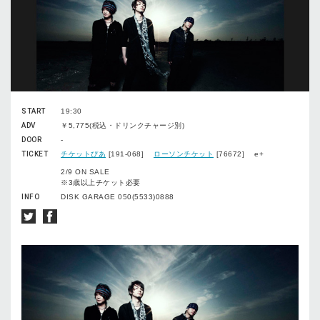
START
19:30
ADV
￥5,775(税込・ドリンクチャージ別)
DOOR
-
TICKET
チケットぴあ
[191-068]
ローソンチケット
[76672] e+
2/9 ON SALE
※3歳以上チケット必要
INFO
DISK GARAGE 050(5533)0888