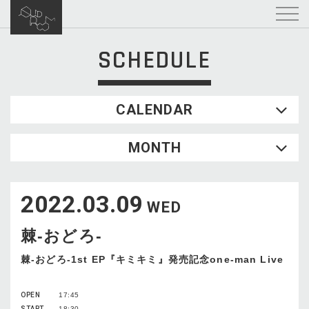
SCHEDULE
CALENDAR
2026.08
MONTH
SUN
MON
TUE
WED
THU
FRI
SAT
1
2022.03.09
2
3
4
5
6
7
8
WED
9
10
11
12
13
14
15
棘-おどろ-
16
17
18
19
20
21
22
23
24
25
26
27
28
29
棘-おどろ-1st EP『キミキミ』発売記念one-man Live
30
31
OPEN
17:45
START
18:30