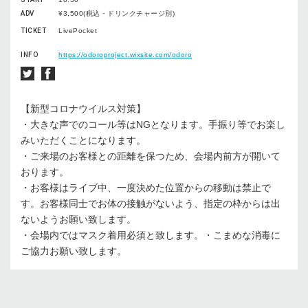
ADV
¥3,500(税込・ドリンクチャージ別)
TICKET
LivePocket
INFO
https://odoroproject.wixsite.com/odoro
【新型コロナウイルス対策】
・大きな声でのコール等はNGとなります。手振り等でお楽し
みいただくことになります。
・ご来場のお客様との距離を保つため、会場内前方が開いて
おります。
・お客様はライブ中、一度決めた位置からの移動は禁止で
す。お客様同士でお体の接触がないよう、指定の枠からは出
ないようお願い致します。
・会場内ではマスク着用必須と致します。・こまめな消毒に
ご協力お願い致します。