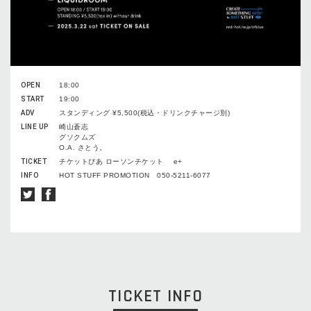
OPEN
18:00
START
19:00
ADV
スタンディング ¥5,500(税込・ドリンクチャージ別)
LINE UP
崎山蒼志
グソクムズ
O.A. さとう。
TICKET
チケットぴあ ローソンチケット e+
INFO
HOT STUFF PROMOTION 050-5211-6077
TICKET INFO