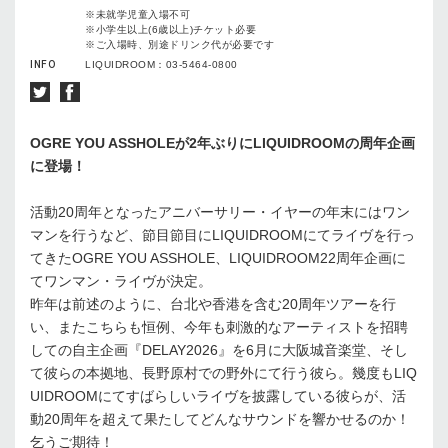
※未就学児童入場不可
※小学生以上(6歳以上)チケット必要
※ご入場時、別途ドリンク代が必要です
INFO
LIQUIDROOM：03-5464-0800
OGRE YOU ASSHOLEが2年ぶりにLIQUIDROOMの周年企画
に登場！
活動20周年となったアニバーサリー・イヤーの年末にはワン
マンを行うなど、節目節目にLIQUIDROOMにてライヴを行っ
てきたOGRE YOU ASSHOLE、LIQUIDROOM22周年企画に
てワンマン・ライヴが決定。
昨年は前述のように、台北や香港を含む20周年ツアーを行
い、またこちらも恒例、今年も刺激的なアーティストを招聘
しての自主企画『DELAY2026』を6月に大阪城音楽堂、そし
て彼らの本拠地、長野原村での野外にて行う彼ら。幾度もLIQ
UIDROOMにてすばらしいライヴを披露している彼らが、活
動20周年を超えて果たしてどんなサウンドを響かせるのか！
乞うご期待！