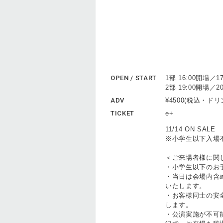
OPEN / START
1部 16:00開場／1
2部 19:00開場／2
ADV
¥4500(税込・ド
TICKET
e+
11/14 ON SALE
※小学生以下入場
＜ご来場者様に関
・小学生以下のお
・当日は会場内含
いたします。
・お客様同士の安
します。
・公演実施が不可