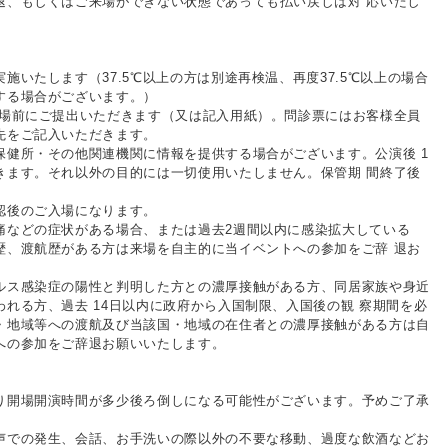
退、もしくはご来場ができない状態であっても払い戻しは対 応いたし
施いたします（37.5℃以上の方は別途再検温、再度37.5℃以上の場合
する場合がございます。）
入場前にご提出いただきます（又は記入用紙）。問診票にはお客様全員
先をご記入いただきます。
保健所・その他関連機関に情報を提供する場合がございます。公演後 1
きます。それ以外の目的には一切使用いたしません。保管期 間終了後
認後のご入場になります。
痛などの症状がある場合、または過去2週間以内に感染拡大している
歴、渡航歴がある方は来場を自主的に当イベントへの参加をご辞 退お
ルス感染症の陽性と判明した方との濃厚接触がある方、同居家族や身近
われる方、過去 14日以内に政府から入国制限、入国後の観 察期間を必
・地域等への渡航及び当該国・地域の在住者との濃厚接触がある方は自
への参加をご辞退お願いいたします。
り開場開演時間が多少後ろ倒しになる可能性がございます。予めご了承
声での発生、会話、お手洗いの際以外の不要な移動、過度な飲酒などお