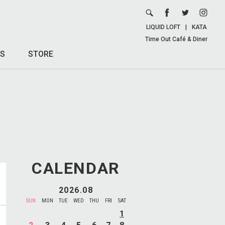
LIQUID LOFT
|
KATA
Time Out Café & Diner
S
STORE
CALENDAR
2026.08
SUN
MON
TUE
WED
THU
FRI
SAT
1