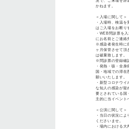
況で、ご来場を辞
かねます。
＜入場に関して＞
・入場時、検温を実
はご入場をお断り
・WEB問診票を
にお名前とご連絡
※感染者発生時に
ヶ月保管させて頂
は破棄致します。
※問診票の登録確
・発熱・咳・全身
国・地域での滞在
願いいたします。
・新型コロナウイ
な知人の感染が疑
要とされている国
主的に当イベント
＜公演に関して＞
・当日の状況によ
くださいませ。
・場内における大