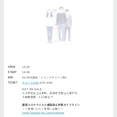
OPEN
15:00
START
16:00
ADV
¥4,500(税込・ドリンクチャージ別)
TICKET
チケットぴあ
[222-436]
8/27 ON SALE
※小学生以上は有料。未就学児童は入場不可。
※枚数制限：1人4枚まで
新型コロナウイルス感染防止対策ガイドライン
～ご来場いただく皆様へお願い～
https://smash-jpn.com/guideline