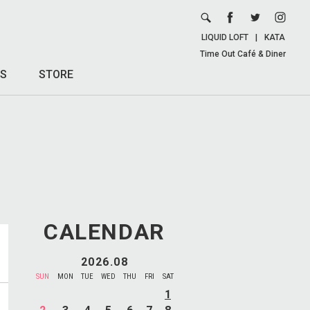
LIQUID LOFT
|
KATA
Time Out Café & Diner
S
STORE
CALENDAR
2026.08
SUN
MON
TUE
WED
THU
FRI
SAT
1