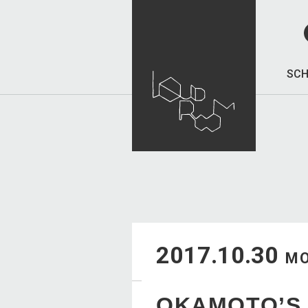
SCH
2017.10.30
M
OKAMOTO’S