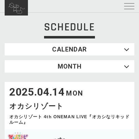
SCHEDULE
CALENDAR
2026.08
MONTH
SUN
MON
TUE
WED
THU
FRI
SAT
1
2025.04.14
2
3
4
5
6
7
8
MON
9
10
11
12
13
14
15
オカシリゾート
16
17
18
19
20
21
22
23
24
25
26
27
28
29
オカシリゾート 4th ONEMAN LIVE『オカシなリキッド
ルーム』
30
31