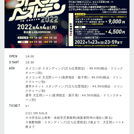
OPEN
18:00
START
18:30
ADV
オメコンボ スタンディング(立ち位置指定) ：¥9,000(税込・ドリンク
チャージ別)
オメコンボ 大五郎シート(座席指定・親子席)：¥9,000(税込・ドリン
クチャージ別)
通常チケット スタンディング(立ち位置指定) ：¥4,500(税込・ドリン
クチャージ別)
通常 大五郎シート(座席指定・親子席)：¥4,500(税込・ドリンクチャ
ージ別)
TICKET
e+
2/11 ON SALE
※小学生以上有料・未就学児童無料(保護者同伴の場合に限る)
※枚数制限：スタンディング(立ち位置指定) 2枚まで、大五郎シート4
枚まで