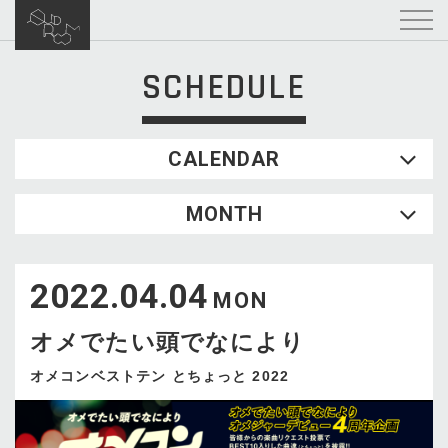
SCHEDULE
CALENDAR
2026.08
MONTH
SUN
MON
TUE
WED
THU
FRI
SAT
1
2022.04.04
2
3
4
5
6
7
8
MON
9
10
11
12
13
14
15
オメでたい頭でなにより
16
17
18
19
20
21
22
23
24
25
26
27
28
29
オメコンベストテン とちょっと 2022
30
31