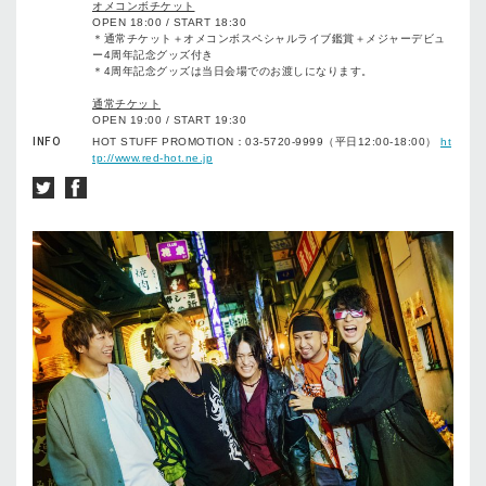
オメコンボチケット
OPEN 18:00 / START 18:30
＊通常チケット＋オメコンボスペシャルライブ鑑賞＋メジャーデビュ
ー4周年記念グッズ付き
＊4周年記念グッズは当日会場でのお渡しになります。
通常チケット
OPEN 19:00 / START 19:30
INFO
HOT STUFF PROMOTION：03-5720-9999（平日12:00-18:00）
ht
tp://www.red-hot.ne.jp