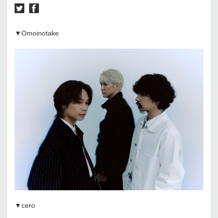
▼Omoinotake
▼cero