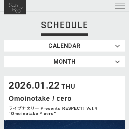
SCHEDULE
CALENDAR
2026.08
MONTH
SUN
MON
TUE
WED
THU
FRI
SAT
1
2026.01.22
2
3
4
5
6
7
8
THU
9
10
11
12
13
14
15
Omoinotake / cero
16
17
18
19
20
21
22
23
24
25
26
27
28
29
ライブナタリー Presents RESPECT! Vol.4
“Omoinotake × cero”
30
31