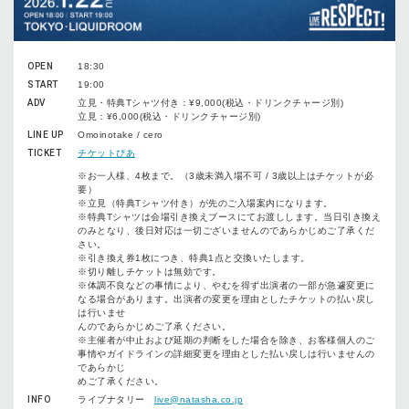
OPEN
18:30
START
19:00
ADV
⽴⾒・特典Tシャツ付き：¥9,000(税込・ドリンクチャージ別)
⽴⾒：¥6,000(税込・ドリンクチャージ別)
LINE UP
Omoinotake / cero
TICKET
チケットぴあ
※お⼀⼈様、4枚まで。（3歳未満⼊場不可 / 3歳以上はチケットが必
要）
※⽴⾒（特典Tシャツ付き）が先のご⼊場案内になります。
※特典Tシャツは会場引き換えブースにてお渡しします。当⽇引き換え
のみとなり、後⽇対応は⼀切ございませんのであらかじめご了承くだ
さい。
※引き換え券1枚につき、特典1点と交換いたします。
※切り離しチケットは無効です。
※体調不良などの事情により、やむを得ず出演者の⼀部が急遽変更に
なる場合があります。出演者の変更を理由としたチケットの払い戻し
は⾏いませ
んのであらかじめご了承ください。
※主催者が中⽌および延期の判断をした場合を除き、お客様個⼈のご
事情やガイドラインの詳細変更を理由とした払い戻しは⾏いませんの
であらかじ
めご了承ください。
INFO
ライブナタリー
live@natasha.co.jp