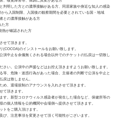
害、嗅覚障害等、体調に異変がある方
と判明した方との濃厚接触がある方、同居家族や身近な知人の感染
政府から入国制限、入国後の観察期間を必要とされている国・地域
者との濃厚接触がある方
れた方
上の発熱が確認された方
させて頂きます。
(COCOA)のインストールをお願い致します。
公演中止を余儀無くされる場合以外でのチケットの払戻は一切致し
ださい。公演中の声援などはお控え頂きますようお願い致します。
る等、危険・迷惑行為があった場合、主催者の判断で公演を中止と
払戻は致しません。
ため、退場規制のアナウンスを入れさせて頂きます。
せて頂きます。
ます。新型コロナウィルス感染者が発⽣した場合など、保健所等の
様の個⼈情報を公的機関や会場側へ提供させて頂きます。
ットをご購入頂けます。
及び、注意事項を変更させて頂く可能性がございます。