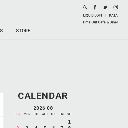
LIQUID LOFT
|
KATA
Time Out Café & Diner
S
STORE
CALENDAR
2026.08
SUN
MON
TUE
WED
THU
FRI
SAT
1