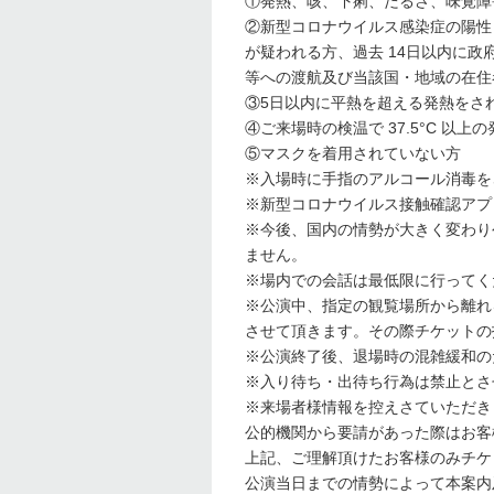
①発熱、咳、下痢、だるさ、味覚障
②新型コロナウイルス感染症の陽性
が疑われる⽅、過去 14日以内に
等への渡航及び当該国・地域の在住
③5日以内に平熱を超える発熱をさ
④ご来場時の検温で 37.5°C 以
⑤マスクを着用されていない方
※入場時に手指のアルコール消毒を
※新型コロナウイルス接触確認アプリ
※今後、国内の情勢が大きく変わり
ません。
※場内での会話は最低限に行ってく
※公演中、指定の観覧場所から離れ
させて頂きます。その際チケットの
※公演終了後、退場時の混雑緩和の
※入り待ち・出待ち行為は禁止とさ
※来場者様情報を控えさていただき
公的機関から要請があった際はお客
上記、ご理解頂けたお客様のみチケ
公演当日までの情勢によって本案内