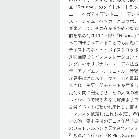
品『Returnal』のタイトル・
ニー・ヘガティ(アントニー・アン
スト、ティム・ヘッカーとコラボレ
楽家として、その存在感を確かなものとした
価を集めた2011 年作品『Repl
って制作されていることでも話題に
ティストのネイト・ボイスとコラボ
ヌ映画際でもインスタレーション・
ング』のオリジナル・スコアを担当
年、アンビエント、ミニマル、音響
が見事にクロスオーヴァーした最新アルバム
スされ、主要年間チャートを席巻し
たたく間に完売させ、その人気の程
ル・ショウで観る者を完膚無きまで魅了した。
音楽イベントに招かれ来日し、書き下ろしの「
ーマンスを披露し(これも即完)、
その他、森本晃司のアニメ作品『彼
のジョドレルバンク天文台でパフォ
引き連れて行った『R Plus Se