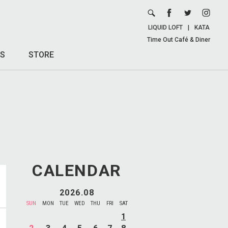
LIQUID LOFT
|
KATA
Time Out Café & Diner
S
STORE
CALENDAR
2026.08
SUN
MON
TUE
WED
THU
FRI
SAT
1