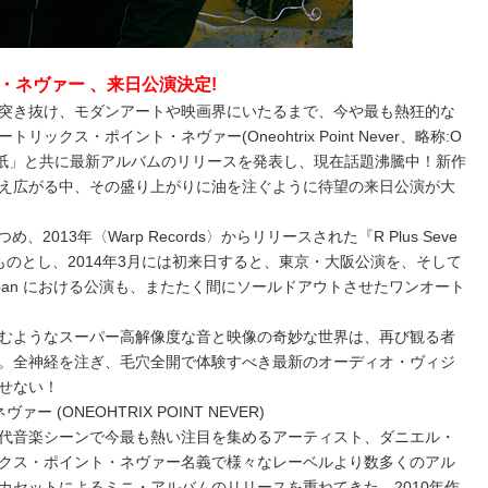
・ネヴァー 、来日公演決定!
突き抜け、モダンアートや映画界にいたるまで、今や最も熱狂的な
クス・ポイント・ネヴァー(Oneohtrix Point Never、略称:O
手紙」と共に最新アルバムのリリースを発表し、現在話題沸騰中！新作
え広がる中、その盛り上がりに油を注ぐように待望の来日公演が大
つめ、2013年〈Warp Records〉からリリースされた『R Plus Seve
のとし、2014年3月には初来日すると、東京・大阪公演を、そして
ademy Japan における公演も、またたく間にソールドアウトさせたワンオート
むようなスーパー高解像度な音と映像の奇妙な世界は、再び観る者
。全神経を注ぎ、毛穴全開で体験すべき最新のオーディオ・ヴィジ
せない！
(ONEOHTRIX POINT NEVER)
代音楽シーンで今最も熱い注目を集めるアーティスト、ダニエル・
クス・ポイント・ネヴァー名義で様々なレーベルより数多くのアル
カセットによるミニ・アルバムのリリースを重ねてきた。2010年作