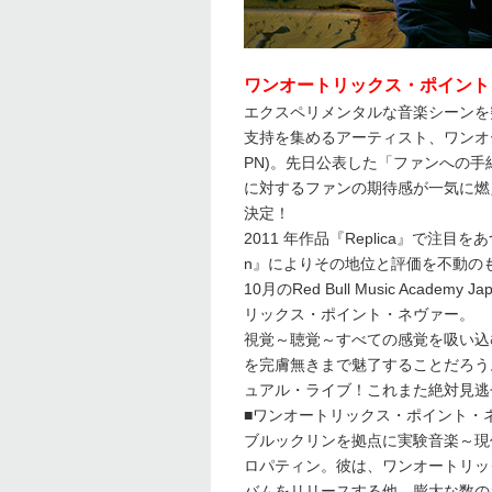
ワンオートリックス・ポイント
エクスペリメンタルな音楽シーンを
支持を集めるアーティスト、ワンオートリッ
PN)。先日公表した「ファンへの
に対するファンの期待感が一気に燃
決定！
2011 年作品『Replica』で注目をあ
n』によりその地位と評価を不動のも
10月のRed Bull Music Ac
リックス・ポイント・ネヴァー。
視覚～聴覚～すべての感覚を吸い込
を完膚無きまで魅了することだろう
ュアル・ライブ！これまた絶対見逃
■ワンオートリックス・ポイント・ネヴァー 
ブルックリンを拠点に実験音楽～現
ロパティン。彼は、ワンオートリッ
バムをリリースする他、膨大な数の