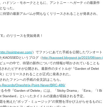
、ハドソン・モホークとともに、アントニー・ヘガーティの最新作
となった。
に待望の最新アルバムが間もなくリリースされることが発表され、
LETE』のリリースを突如発表！
http://pointnever.com/
）でファンにあてた手紙を公開したワンオート
KAOSSEDというブログ（
http://kaossed.blogspot.jp/2015/08/opn-i
ビューの中で、待望の新作についての情報が明かされていることも
されたビデオが公開され、最新作のタイトルが『Garden of Delet
（火）にリリースされることが正式に発表された。
されたファンへの手紙の全文訳はこちら。
p-Records/Oneohtrix-Point-Never/BRC-486/
今作『Garden of Delete』には、「Sticky Drama」「Ezra」「I Bi
「Mutant Standard」といったタイトルの楽曲が収録される予定。
題を抱えた“ポップ・ミュージック”の実態を浮かび上がらせるものに