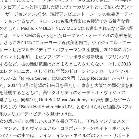
トラックをピアノ曲へと作り直した際にヴォーカリストとして招いたアント
ド・ザ・ジョンソンズ)や、現行アンビエント・シーンの重要アーティ
ーションするなど、ドローンにも現代音楽にも接近できる希有な音
。Pitchfolk でBEST NEW MUSICにも選出されるなど高い評
ica』では、テレビCMの音からとったローファイ・オーディオの素材を使
。さらに2011年にニューヨーク近代美術館で、ヴィジュアル・アー
レートしたマルチメディア・パフォーマンスを披露、2012年のカン
イベントに参加。またソフィア・コッポラの最新映画『ブリングリ
するなど、彼の活動範囲はとどまるところを知らない。そして2013
エレクトロニカ、そしてゼロ年代のドローンとシンセ・リバイバル
『R Plus Seven』はUKの名門〈Warp Records〉からリリー
た。2014年3月に待望の初来日を果たし、東京と大阪での両公演をま
を証明するとともに、高いクオリティのオーディオ・ヴィジュア
同年10月Red Bull Music Academy Tokyoが催したゲーム
Bullet Hell Abdtraction I-IV」と名付けられた組曲のパフォ
希有のクリエイティビティを魅せつけた。
女の想いで』の新しいスコアを書き下ろし、それをマンチェスター
ーマンス、またヴィジュアル・コラボレーターのネイト・ボイスを
ven』のツアーの中では、ナイン・インチ・ネイルズのツアー・サポート