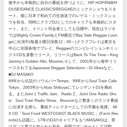
後半から本格的に自分の番組を持つように。HIP HOP/R&B/H
OUSE/DANCE CLASSICS/REGGAEのミックスショウをスタ
ート。後に日本で初めての生放送でのレゲエ・ミックスショ
ウを担当。同時にクラブDJとしてのキャリアも本格的にスタ
ート。また、イベント司会者としても活躍中。現在はラジオ
ではMighty Crown FamilyとFM横浜でBay Side Reggae Loun
geに出演中(毎週土曜日深夜12：00～)クラブプレイは東京を
中心に全国各地でプレイ。Reggaeのコンピレイションやミッ
クスCDを多数リリース。リリースはBack To The Time～King
Jammy’s Golden Hits, Moomix,そして、2001年から毎年リリ
ースされてるJapanese Reggae Selections～Di Vibesなど。
■DJ MASAKO
89年から伝説のソウルバーTemps、99年からSoul Train Cafe
Tokyo、2003年からNuts ShibuyaにてレジデントDJを務め
る。またJoint 1 Traffic Jam、Radio Z、Joint One Radio Sho
w、Soul Train Radio Show、Bouncinなど数多くのラジオ番組
に出演する傍ら、番組ディレクターとしての手腕を発揮。 MI
X CD「Soul Food WESTCOAST BLACK MUSIC 」(Farm Rec
ords)も話題に。17年のDJのキャリアをもつMASAKOは、実
はダンス界でも知られた存在。福岡でダンサーとして活動