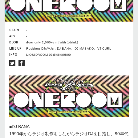
START
-
ADV
-
DOOR
door only 2,000yen［with 1drink］
LINE UP
Resident DJs/VJs：DJ BANA、DJ MASAKO、VJ CURL
INFO
LIQUIDROOM 03(5464)0800
■DJ BANA
1990年からラジオ制作をしながらラジオDJを目指し、90年代