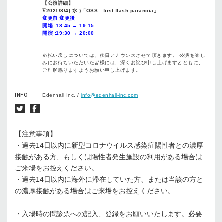
【公演詳細】
∇2021/8/4( 水 )「OSS : first flash paranoia」
変更前 変更後
開場 :18:45 → 19:15
開演 :19:30 → 20:00
※払い戻しについては、後日アナウンスさせて頂きます。 公演を楽し
みにお待ちいただいた皆様には、深くお詫び申し上げますとともに、
ご理解賜りますようお願い申し上げます。
INFO
Edenhall Inc. /
info@edenhall-inc.com
【注意事項】
・過去
14
日以内に新型コロナウイルス感染症陽性者との濃厚
接触がある方、もしくは陽性者発生施設の利用がある場合は
ご来場をお控えください。
・過去
14
日以内に海外に滞在していた方、または当該の方と
の濃厚接触がある場合はご来場をお控えください。
・入場時の問診票への記入、登録をお願いいたします。必要