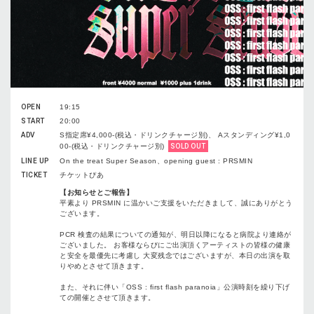
OPEN
19:15
START
20:00
ADV
S指定席¥4,000-(税込・ドリンクチャージ別)、 Aスタンディング¥1,0
00-(税込・ドリンクチャージ別)
SOLD OUT
LINE UP
On the treat Super Season、
opening guest : PRSMIN
TICKET
チケットぴあ
【お知らせとご報告】
平素より PRSMIN に温かいご支援をいただきまして、誠にありがとう
ございます。
PCR 検査の結果についての通知が、明日以降になると病院より連絡が
ございました。 お客様ならびにご出演頂くアーティストの皆様の健康
と安全を最優先に考慮し 大変残念ではございますが、本日の出演を取
りやめとさせて頂きます。
また、それに伴い「OSS : first flash paranoia」公演時刻を繰り下げ
ての開催とさせて頂きます。