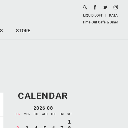
LIQUID LOFT
|
KATA
Time Out Café & Diner
S
STORE
CALENDAR
2026.08
SUN
MON
TUE
WED
THU
FRI
SAT
1