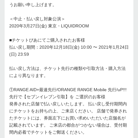
うお願い申し上げます。
＜中⽌・払い戻し対象公演＞
2020年3⽉27⽇(⾦) 東京・LIQUIDROOM
■チケットぴあにてご購⼊されたお客様
払い戻し期間：2020年12⽉18⽇(⾦) 10:00 〜 2021年1⽉24⽇
(⽇) 23:59
払い戻し⽅法は、チケット先⾏の種類や引取⽅法・購⼊⽅法
により異なります。
①RANGE AID+最速先⾏/ORANGE RANGE Mobile 先⾏/uP!!!
先⾏で【セブンイレブン引取】を ご選択のお客様
発券された店舗で払い戻しいたします。 払い戻し受付期間内
にチケットをお持ちの上、ご来店ください。 店舗で発券され
たチケットには、券⾯左下にお買い求めいただいた店舗名が
記載されています。 ご来店の都合がつかない場合は、受付期
間内必着でチケットをご郵送ください。