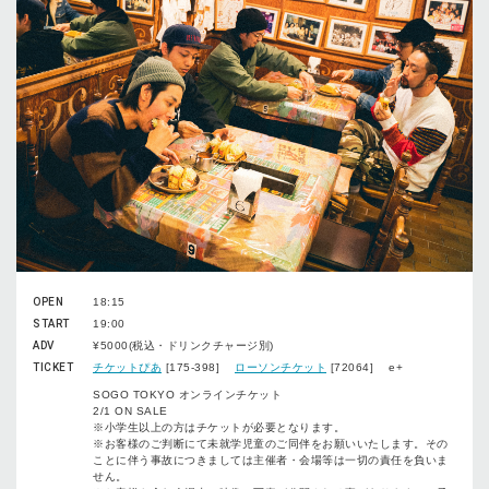
OPEN
18:15
START
19:00
ADV
¥5000(税込・ドリンクチャージ別)
TICKET
チケットぴあ
[175-398]
ローソンチケット
[72064] e+
SOGO TOKYO オンラインチケット
2/1 ON SALE
※小学生以上の方はチケットが必要となります。
※お客様のご判断にて未就学児童のご同伴をお願いいたします。その
ことに伴う事故につきましては主催者・会場等は一切の責任を負いま
せん。