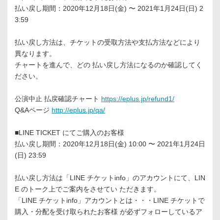
払い戻し期間：2020年12⽉18⽇(⾦) 〜 2021年1⽉24⽇(⽇) 2
3:59
払い戻し⽅法は、チケットの受取⽅法や⽀払⽅法などにより
異なります。
チャートを進んで、どの 払い戻し⽅法になるのか確認してく
ださい。
公演中⽌ 払戻確認チャート
https://eplus.jp/refund1/
Q&Aページ
http://eplus.jp/qa/
■LINE TICKET にてご購⼊のお客様
払い戻し期間：2020年12⽉18⽇(⾦) 10:00 〜 2021年1⽉24⽇
(⽇) 23:59
払い戻し⽅法は「LINE チケットinfo」のアカウントにて、LIN
E のトーク上でご案内をさせてい ただきます。
「LINE チケットinfo」アカウントとは・・・LINE チケットで
購⼊・分配を受け取られたお客様 が必ずフォローしているア