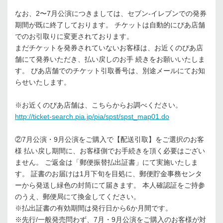
なお、2〜7⽉公演につきましては、セブン-イレブンでの発券
期間が既に終了しております。 チケットは⾃動的にぴあ店舗
でのお引取りに変更されております。
まだチケットを発券されていないお客様は、お近くのぴあ店
舗にて発券いただき、払い戻しのお⼿ 続きをお願いいたしま
す。 ぴあ店舗でのチケット引取番号は、別途メールにてお知
らせいたします。
※お近くのぴあ店舗は、こちらからお調べください。
http://ticket-search.pia.jp/pia/spst/spst_map01.do
②7⽉公演・9⽉公演をご購⼊で【配送引取】をご選択のお客
様 払い戻し期間に、お客様側でお⼿続きを頂く必要はござい
ません。 ご返⾦は「郵便振替払出証書」にて実施いたしま
す。 証書のお届けは1⽉下旬を⽬処に、郵便貯⾦事務センタ
ーから発送し緑⾊の封筒にて届きます。 本⼈確認証をご持参
のうえ、郵便局にて換⾦してください。
※払出証書の有効期間は発⾏⽇から6か⽉間です。
※先⾏/⼀般発売問わず、7⽉・9⽉公演をご購⼊のお客様が対