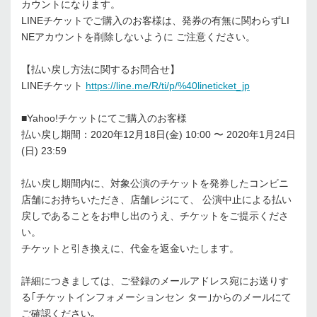
カウントになります。
LINEチケットでご購⼊のお客様は、発券の有無に関わらずLI
NEアカウントを削除しないように ご注意ください。
【払い戻し⽅法に関するお問合せ】
LINEチケット
https://line.me/R/ti/p/%40lineticket_jp
■Yahoo!チケットにてご購⼊のお客様
払い戻し期間：2020年12⽉18⽇(⾦) 10:00 〜 2020年1⽉24⽇
(⽇) 23:59
払い戻し期間内に、対象公演のチケットを発券したコンビニ
店舗にお持ちいただき、店舗レジにて、 公演中⽌による払い
戻しであることをお申し出のうえ、チケットをご提⽰くださ
い。
チケットと引き換えに、代⾦を返⾦いたします。
詳細につきましては、ご登録のメールアドレス宛にお送りす
る｢チケットインフォメーションセン ター｣からのメールにて
ご確認ください｡