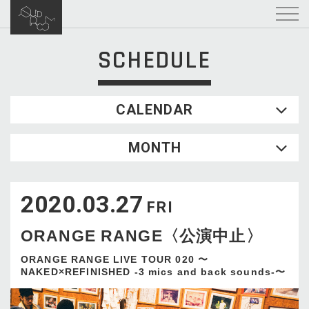
SCHEDULE
CALENDAR
2026.08
MONTH
SUN
MON
TUE
WED
THU
FRI
SAT
1
2020.03.27
2
3
4
5
6
7
8
FRI
9
10
11
12
13
14
15
ORANGE RANGE〈公演中止〉
16
17
18
19
20
21
22
23
24
25
26
27
28
29
ORANGE RANGE LIVE TOUR 020 〜
NAKED×REFINISHED -3 mics and back sounds-〜
30
31