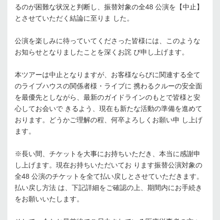
るのが困難な状況と判断し、振替対象の全48 公演を【中⽌】
とさせていただく結論に⾄りま した。
公演を楽しみに待っていてくださった皆様には、このような
お知らせとなりましたことを深くお詫 び申し上げます。
本ツアーは中⽌となりますが、お客様ならびに関連する全て
のライブハウスの関係者様・ライブに 携わるクルーの安全⾯
を最優先としながら、最新のガイドラインのもとで皆様と安
⼼してお会いで きるよう、現在も新たな活動の準備を進めて
おります。どうかご理解の程、何卒よろしくお願い申 し上げ
ます。
※⻑い間、チケットを⼤事にお持ちいただき、本当に感謝申
し上げます。現在お持ちいただいてお ります振替公演対象の
全48 公演のチケットを全て払い戻しとさせていただきます。
払い戻し⽅法 は、下記詳細をご確認の上、期間内にお⼿続き
をお願いいたします。