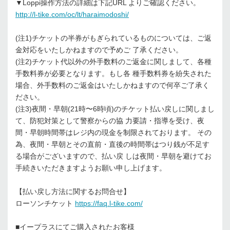
▼Loppi操作⽅法の詳細は下記URL よりご確認ください。
http://l-tike.com/oc/lt/haraimodoshi/
(注1)チケットの半券がもぎられているものについては、ご返
⾦対応をいたしかねますので予めご 了承ください。
(注2)チケット代以外の外⼿数料のご返⾦に関しまして、各種
⼿数料券が必要となります。もし各 種⼿数料券を紛失された
場合、外⼿数料のご返⾦はいたしかねますので何卒ご了承く
ださい。
(注3)夜間・早朝(21時〜6時頃)のチケット払い戻しに関しまし
て、防犯対策として警察からの協 ⼒要請・指導を受け、夜
間・早朝時間帯はレジ内の現⾦を制限されております。 その
為、夜間・早朝とその直前・直後の時間帯はつり銭が不⾜す
る場合がございますので、払い戻 しは夜間・早朝を避けてお
⼿続きいただきますようお願い申し上げます。
【払い戻し⽅法に関するお問合せ】
ローソンチケット
https://faq.l-tike.com/
■イープラスにてご購⼊されたお客様