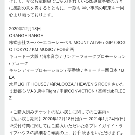
そして、今なお最前線でご尽⼒されている医療従事者の⽅々
に感謝の意を表するとともに、⼀刻も 早い事態の収束を⼀同
⼼より願っております。
2020年12⽉18⽇
ORANGE RANGE
株式会社スーパーエコーレーベル MOUNT ALIVE / GIP / SOG
O TOKYO / KM MUSIC / FOB企画
キョードー⼤阪 / 清⽔⾳泉 / サンデーフォークプロモーション
/ デューク
キャンディープロモーション / 夢番地 / キョードー⻄⽇本 / B
EA
⽔⼾LIGHT HOUSE / 柏PALOOZA / HEAVEN’S ROCK さいた
ま新都⼼ VJ-3 府中Flight / 甲府CONVICTION / ⾼崎clubFLEE
Z
＜ご購⼊済みチケットの払い戻しに関してのご案内＞
【払い戻し期間】2020年12⽉18⽇(⾦) 〜 2021年1⽉24⽇(⽇)
※受付時間に関してはご購⼊いただいた各プレイガイド・ラ
イブハウスの詳細をご確認の上、お⼿ 続きをいただけますよ