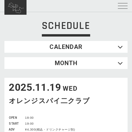
SCHEDULE
CALENDAR
2026.08
MONTH
SUN
MON
TUE
WED
THU
FRI
SAT
1
2025.11.19
2
3
4
5
6
7
8
WED
9
10
11
12
13
14
15
オレンジスパイ二クラブ
16
17
18
19
20
21
22
23
24
25
26
27
28
29
OPEN
18:00
30
31
START
19:00
ADV
¥4,300(税込・ドリンクチャージ別)