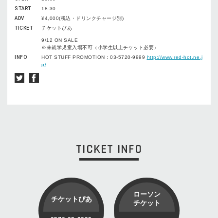
START
18:30
ADV
¥4,000(税込・ドリンクチャージ別)
TICKET
チケットぴあ
9/12 ON SALE
※未就学児童入場不可（小学生以上チケット必要）
INFO
HOT STUFF PROMOTION：03-5720-9999
http://www.red-hot.ne.j
p/
TICKET INFO
ローソン
チケットぴあ
チケット