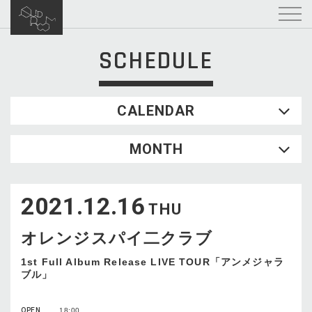
SCHEDULE
CALENDAR
2026.08
MONTH
SUN
MON
TUE
WED
THU
FRI
SAT
1
2021.12.16
2
3
4
5
6
7
8
THU
9
10
11
12
13
14
15
オレンジスパイ二クラブ
16
17
18
19
20
21
22
23
24
25
26
27
28
29
1st Full Album Release LIVE TOUR「アンメジャラ
ブル」
30
31
OPEN
18:00