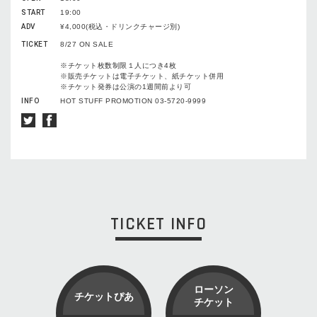
START
19:00
ADV
¥4,000(税込・ドリンクチャージ別)
TICKET
8/27 ON SALE
※チケット枚数制限１人につき4枚
※販売チケットは電子チケット、紙チケット併用
※チケット発券は公演の1週間前より可
INFO
HOT STUFF PROMOTION 03-5720-9999
TICKET INFO
ローソン
チケットぴあ
チケット