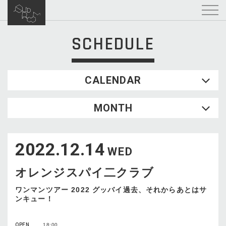
SCHEDULE
CALENDAR
2026.08
MONTH
SUN
MON
TUE
WED
THU
FRI
SAT
1
2022.12.14
2
3
4
5
6
7
8
WED
9
10
11
12
13
14
15
オレンジスパイ二クラブ
16
17
18
19
20
21
22
23
24
25
26
27
28
29
ワンマンツアー 2022 グッバイ過去、それからあとはサ
ンキュー！
30
31
OPEN
18:00