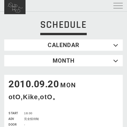
SCHEDULE
CALENDAR
2026.08
MONTH
SUN
MON
TUE
WED
THU
FRI
SAT
1
2010.09.20
2
3
4
5
6
7
8
MON
9
10
11
12
13
14
15
otO,Kike,otO。
16
17
18
19
20
21
22
23
24
25
26
27
28
29
START
18:00
30
31
ADV
完全招待制
DOOR
-