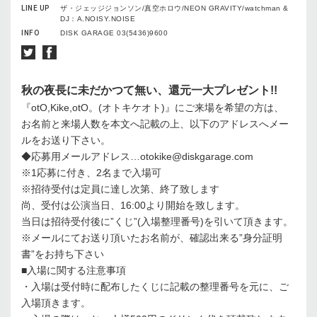
LINE UP
ザ・ジェッジジョンソン/真空ホロウ/NEON GRAVITY/watchman &
DJ：A.NOISY.NOISE
INFO
DISK GARAGE 03(5436)9600
秋の夜長に未だかつて無い、還元一大プレゼント!!
『otO,Kike,otO。(オトキケオト)』にご来場を希望の方は、
お名前と来場人数を本文へ記載の上、以下のアドレスへメー
ルをお送り下さい。
◆応募用メールアドレス…otokike@diskgarage.com
※1応募に付き、2名まで入場可
※招待受付は定員に達し次第、終了致します
尚、受付は公演当日、16:00より開始を致します。
当日は招待受付後に”くじ”(入場整理番号)を引いて頂きます。
※メールにてお送り頂いたお名前が、確認出来る”身分証明
書”をお持ち下さい
■入場に関する注意事項
・入場は受付時に配布したくじに記載の整理番号を元に、ご
入場頂きます。