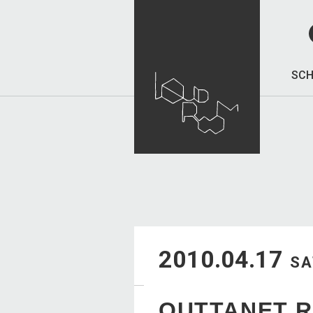
SCH
2010.04.17
SA
OUTTANET R