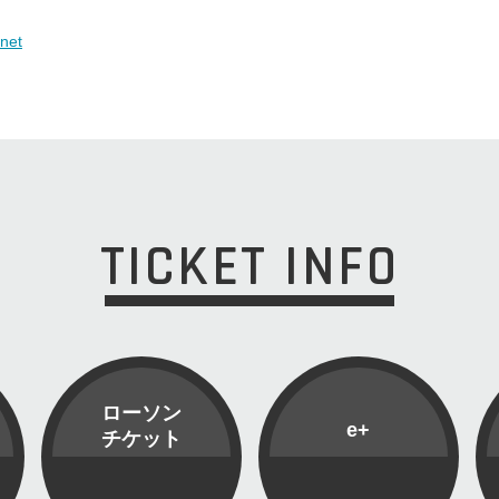
anet
TICKET INFO
ローソン
e+
チケット