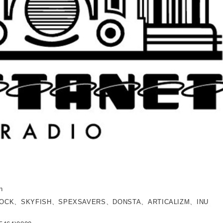
n
ROCK、SKYFISH、SPEXSAVERS、DONSTA、ARTICALIZM、INU