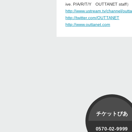
ive. P/A/R/T/Y OUTTANET staff）
http://www.ustream.tv/channel/outt
http://twitter.com/OUTTANET
http://www.outtanet.com
チケットぴあ
0570-02-9999