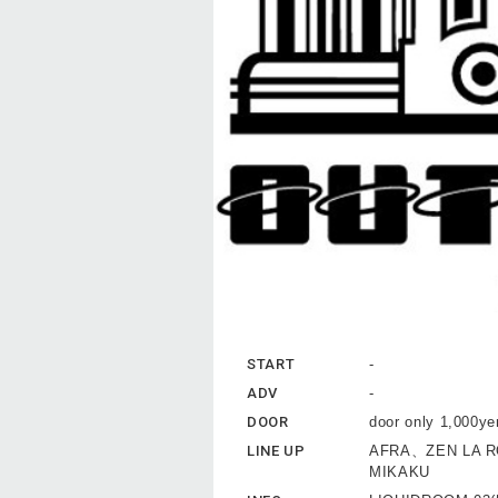
START
-
ADV
-
DOOR
door only 1,000ye
LINE UP
AFRA、ZEN LA 
MIKAKU