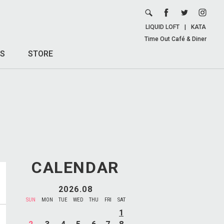
LIQUID LOFT
|
KATA
Time Out Café & Diner
S
STORE
CALENDAR
2026.08
SUN
MON
TUE
WED
THU
FRI
SAT
1