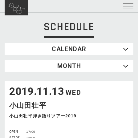
SCHEDULE
CALENDAR
2026.08
MONTH
SUN
MON
TUE
WED
THU
FRI
SAT
1
2019.11.13
2
3
4
5
6
7
8
WED
9
10
11
12
13
14
15
小山田壮平
16
17
18
19
20
21
22
23
24
25
26
27
28
29
小山田壮平弾き語りツアー2019
30
31
OPEN
17:00
START
18:00