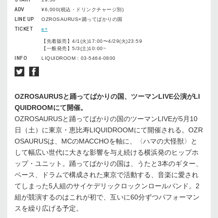
ADV
¥6,000(税込・ドリンクチャージ別)
LINE UP
OZROSAURUS×踊ってばかりの国
TICKET
e+
【先着販売】4/1(火)17:00〜4/29(火)23:59
【一般発売】5/3(土)10:00~
INFO
LIQUIDROOM：03-5464-0800
OZROSAURUSと踊ってばかりの国、ツーマンLIVE公演がLI
QUIDROOMにて開催。
OZROSAURUSと踊ってばかりの国のツーマンLIVEが5月10
日（土）に東京・恵比寿LIQUIDROOMにて開催される。OZR
OSAURUSは、MCのMACCHOを軸に、〈ハマの大怪獣〉と
して幅広い世代に大きな影響を与え続ける横浜発のヒップホ
ップ・ユニット。踊ってばかりの国は、うたと3本のギター、
ベース、ドラムで構成された東京で活動する、音楽に愛され
てしまった5人組のサイケデリックロックンロールバンド。2
組が競演するのはこれが初で、互いに60分ずつパフォーマン
スを繰り広げる予定。