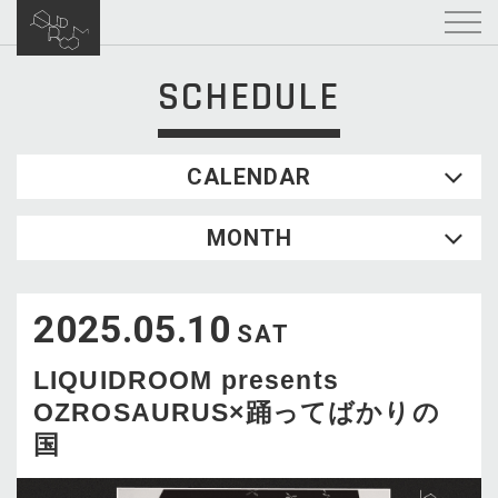
SCHEDULE
CALENDAR
2026.08
MONTH
SUN
MON
TUE
WED
THU
FRI
SAT
1
2025.05.10
2
3
4
5
6
7
8
SAT
9
10
11
12
13
14
15
LIQUIDROOM presents
16
17
18
19
20
21
22
OZROSAURUS×踊ってばかりの
23
24
25
26
27
28
29
国
30
31