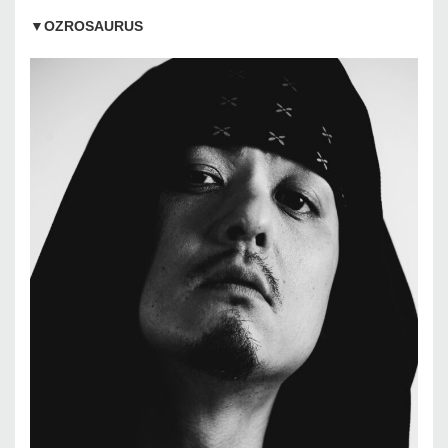
▼
OZROSAURUS