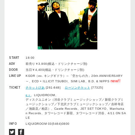
START
18:00
ADV
前売り￥3,900(税込・ドリンクチャージ別)
DOOR
当日￥4,400(税込・ドリンクチャージ別)
LINE UP
KGDR（ex. キングギドラ）～「空からの力」20th ANNIVERSARY
new!!
～、ECD + ILLICIT TSUBOI、SIMI LAB、B.D. & NIPPS
TICKET
チケットぴあ
[261-848]
ローソンチケット
[77325]
e＋
、LIQUIDROOM、
ディスクユニオン（渋谷クラブミュージックショップ／新宿クラブミ
ュージックショップ／下北沢クラブミュージックショップ／吉祥寺店
／池袋店／柏店）、Castle Records、JET SET TOKYO、Manhatta
n Records、タワーレコード新宿、タワーレコード渋谷、4/11 ON SA
LE
INFO
LIQUIDROOM 03(5464)0800