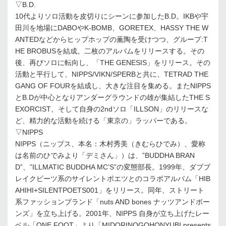
▽B.D.
10代よりソロ活動を皮切りにシーンに参加したB.D。IKBや宇
田川を地場にDABOやK-BOMB、GORE­TEX、HASSY THE W
ANTEDなどからヒップホップの薫陶を受けつつ、グループ:T
HE BROBUSを結成。二枚のアルバムをリリースする。その
後、再びソロに転向し、「THE GENESIS」をリリース。その
活動と平行して、NIPPS/VIKN/SPERBと共に、TETRAD THE
GANG OF FOURを結成し、大きな注目を集める。またNIPPS
とB.Dが中心となりアンダーグラウンドの雄が集結したTHE S
EXORCIST、そして自身の2ndソロ「ILLSON」のリリースな
ど、精力的な活動を続ける「東京の」ラッパーである。
▽NIPPS
NIPPS（ニップス、本名：木村秀美（きむらひでみ）、愛称
は名前のひでみより「デミさん」）は、”BUDDHA BRAN
D”、”ILLMATIC BUDDHA MC’S”の変態部長。1999年、ダブブ
レイクビーツ系のサイレントポエツとのコラボアルバム「HIB
AHIHI+SILENTPOETS001」をリリース。同年、ストリート
系ファッションブランド「nuts AND bones ナッツアンドボー
ンズ」を立ち上げる。2001年、NIPPS 自身が立ち上げたレー
ベル「ONE FOOT」より「MIDORINOGOHONYUBI presents