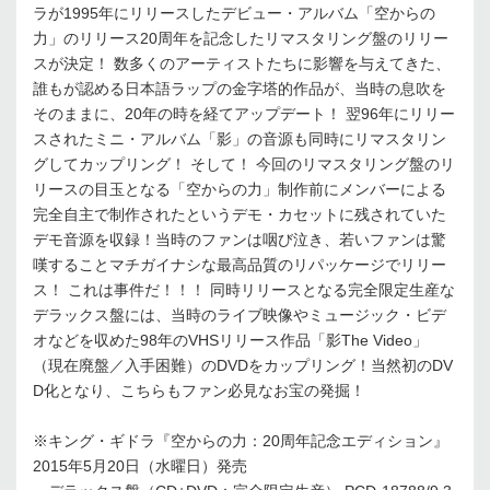
ラが1995年にリリースしたデビュー・アルバム「空からの
力」のリリース20周年を記念したリマスタリング盤のリリー
スが決定！ 数多くのアーティストたちに影響を与えてきた、
誰もが認める日本語ラップの金字塔的作品が、当時の息吹を
そのままに、20年の時を経てアップデート！ 翌96年にリリー
スされたミニ・アルバム「影」の音源も同時にリマスタリン
グしてカップリング！ そして！ 今回のリマスタリング盤のリ
リースの目玉となる「空からの力」制作前にメンバーによる
完全自主で制作されたというデモ・カセットに残されていた
デモ音源を収録！当時のファンは咽び泣き、若いファンは驚
嘆することマチガイナシな最高品質のリパッケージでリリー
ス！ これは事件だ！！！ 同時リリースとなる完全限定生産な
デラックス盤には、当時のライブ映像やミュージック・ビデ
オなどを収めた98年のVHSリリース作品「影The Video」
（現在廃盤／入手困難）のDVDをカップリング！当然初のDV
D化となり、こちらもファン必見なお宝の発掘！
※キング・ギドラ『空からの力：20周年記念エディション』
2015年5月20日（水曜日）発売