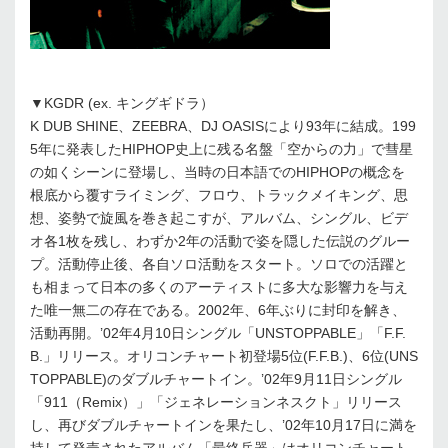
▼KGDR (ex. キングギドラ）
K DUB SHINE、ZEEBRA、DJ OASISにより93年に結成。199
5年に発表したHIPHOP史上に残る名盤「空からの力」で彗星
の如くシーンに登場し、当時の日本語でのHIPHOPの概念を
根底から覆すライミング、フロウ、トラックメイキング、思
想、姿勢で旋風を巻き起こすが、アルバム、シングル、ビデ
オ各1枚を残し、わずか2年の活動で姿を隠した伝説のグルー
プ。活動停止後、各自ソロ活動をスタート。ソロでの活躍と
も相まって日本の多くのアーティストに多大な影響力を与え
た唯一無二の存在である。2002年、6年ぶりに封印を解き、
活動再開。’02年4月10日シングル「UNSTOPPABLE」「F.F.
B.」リリース。オリコンチャート初登場5位(F.F.B.)、6位(UNS
TOPPABLE)のダブルチャートイン。’02年9月11日シングル
「911（Remix）」「ジェネレーションネスクト」リリース
し、再びダブルチャートインを果たし、’02年10月17日に満を