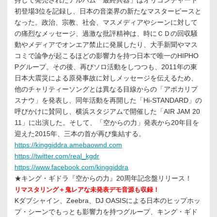
持して発売されたアルバム「最終兵器」はオリコンチャート
初登場3位を記録し、日本の音楽界の新たなマスターピースと
なった。政治、宗教、社会、マスメディアやシーンに対して
の痛烈なメッセージ、過激な批評精神は、時にＣＤの回収騒
動やメディアでオンエア禁止に発展したり、大手新聞やマス
コミで論争が起こるほどの影響力を持つ日本で唯一のHIPHO
Pグループ。その後、再びソロ活動をしつつも、2011年の東
日本大震災による原発事故に対しメッセージを伝えるため、
他のチャリティーソングとは異なる目線からの「アポカリプ
スナウ」を発表し、同年活動を再開した「Hi-STANDARD」の
呼びかけに賛同し、横浜スタジアムで開催した「AIR JAM 20
11」に出演した。そして、「空からの力」発表から20年目を
迎えた2015年、三本の首が再び集結する。
https://kinggiddra.amebaownd.com
https://twitter.com/real_kgdr
https://www.facebook.com/kinggiddra
★キング・ギドラ『空からの力』20周年記念盤リリース！
リマスタリング＋鬼レアな未発表デモ音源も収録！
Kダブシャイン、Zeebra、DJ OASISによる日本のヒップホッ
プ・シーンでもっとも影響力を持つグループ、キング・ギド