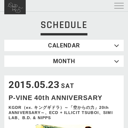
SCHEDULE
CALENDAR
2026.08
MONTH
SUN
MON
TUE
WED
THU
FRI
SAT
1
2015.05.23
2
3
4
5
6
7
8
SAT
9
10
11
12
13
14
15
P-VINE 40th ANNIVERSARY
16
17
18
19
20
21
22
23
24
25
26
27
28
29
KGDR（ex. キングギドラ）～「空からの力」20th
ANNIVERSARY～、ECD + ILLICIT TSUBOI、SIMI
30
31
LAB、B.D. & NIPPS