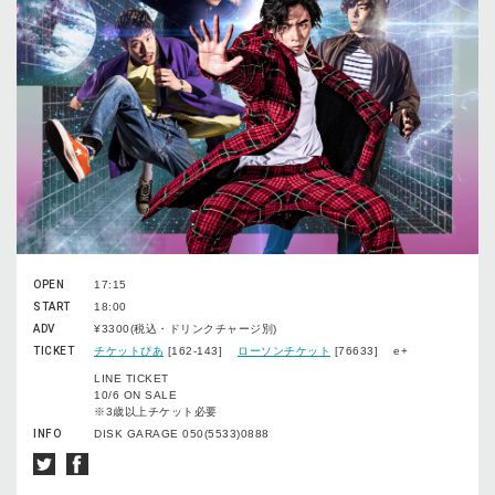
OPEN
17:15
START
18:00
ADV
¥3300(税込・ドリンクチャージ別)
TICKET
チケットぴあ
[162-143]
ローソンチケット
[76633] e+
LINE TICKET
10/6 ON SALE
※3歳以上チケット必要
INFO
DISK GARAGE 050(5533)0888