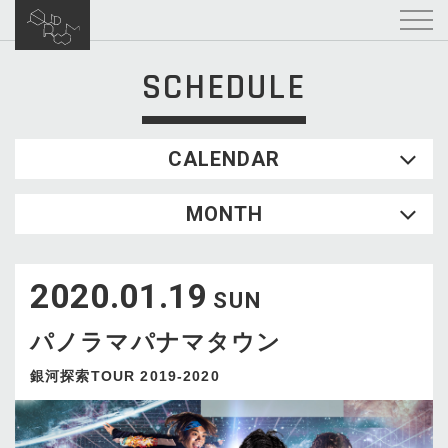
SCHEDULE
CALENDAR
2026.08
MONTH
SUN
MON
TUE
WED
THU
FRI
SAT
1
2020.01.19
2
3
4
5
6
7
8
SUN
9
10
11
12
13
14
15
パノラマパナマタウン
16
17
18
19
20
21
22
23
24
25
26
27
28
29
銀河探索TOUR 2019-2020
30
31