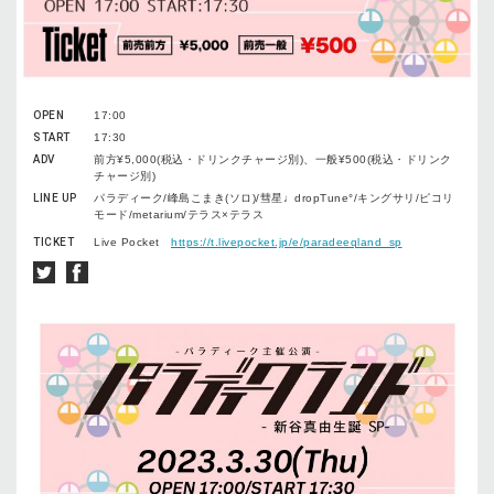
OPEN
17:00
START
17:30
ADV
前方¥5,000(税込・ドリンクチャージ別)、一般¥500(税込・ドリンク
チャージ別)
LINE UP
パラディーク/峰島こまき(ソロ)/彗星♩dropTune°/キングサリ/ピコリ
モード/metarium/テラス×テラス
TICKET
Live Pocket
https://t.livepocket.jp/e/paradeeqland_sp