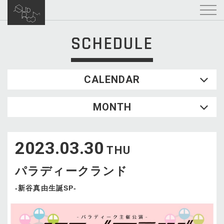
SCHEDULE
CALENDAR
2026.08
MONTH
SUN
MON
TUE
WED
THU
FRI
SAT
1
2023.03.30
2
3
4
5
6
7
8
THU
9
10
11
12
13
14
15
パラディークランド
16
17
18
19
20
21
22
23
24
25
26
27
28
29
-新谷真由生誕SP-
30
31