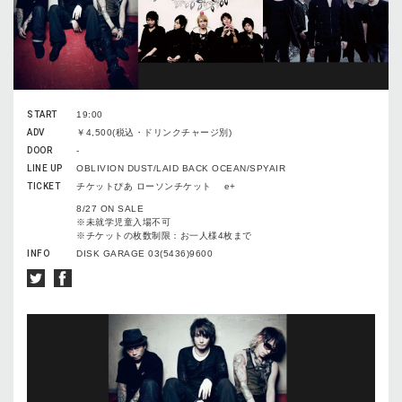
START
19:00
ADV
￥4,500(税込・ドリンクチャージ別)
DOOR
-
LINE UP
OBLIVION DUST/LAID BACK OCEAN/SPYAIR
TICKET
チケットぴあ ローソンチケット e+
8/27 ON SALE
※未就学児童入場不可
※チケットの枚数制限：お一人様4枚まで
INFO
DISK GARAGE 03(5436)9600