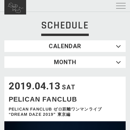
SCHEDULE
CALENDAR
2026.08
MONTH
SUN
MON
TUE
WED
THU
FRI
SAT
1
2019.04.13
2
3
4
5
6
7
8
SAT
9
10
11
12
13
14
15
PELICAN FANCLUB
16
17
18
19
20
21
22
23
24
25
26
27
28
29
PELICAN FANCLUB ゼロ距離ワンマンライブ
“DREAM DAZE 2019” 東京編
30
31