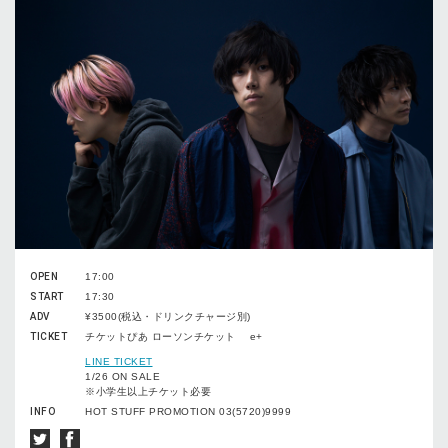
OPEN
17:00
START
17:30
ADV
¥3500(税込・ドリンクチャージ別)
TICKET
チケットぴあ ローソンチケット e+
LINE TICKET
1/26 ON SALE
※小学生以上チケット必要
INFO
HOT STUFF PROMOTION 03(5720)9999