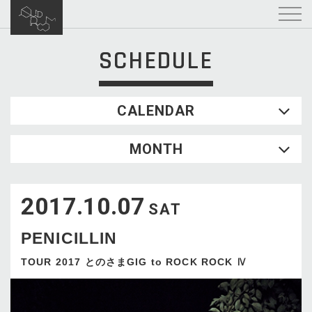
SCHEDULE
CALENDAR
2026.08
MONTH
SUN
MON
TUE
WED
THU
FRI
SAT
1
2017.10.07
2
3
4
5
6
7
8
SAT
9
10
11
12
13
14
15
PENICILLIN
16
17
18
19
20
21
22
23
24
25
26
27
28
29
TOUR 2017 とのさまGIG to ROCK ROCK Ⅳ
30
31