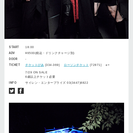
START
18:00
ADV
¥6500(税込・ドリンクチャージ別)
DOOR
-
TICKET
チケットぴあ
[334-369]
ローソンチケット
[72871] e+
7/29 ON SALE
6歳以上チケット必要
INFO
サイレン・エンタープライズ 03(3447)8822